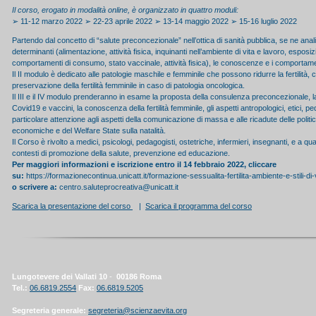
Il corso, erogato in modalità online, è organizzato in quattro moduli:
➢ 11-12 marzo 2022 ➢ 22-23 aprile 2022 ➢ 13-14 maggio 2022 ➢ 15-16 luglio 2022
Partendo dal concetto di “salute preconcezionale” nell’ottica di sanità pubblica, se ne anal
determinanti (alimentazione, attività fisica, inquinanti nell’ambiente di vita e lavoro, esposi
comportamenti di consumo, stato vaccinale, attività fisica), le conoscenze e i comportame
Il II modulo è dedicato alle patologie maschile e femminile che possono ridurre la fertilità,
preservazione della fertilità femminile in caso di patologia oncologica.
Il III e il IV modulo prenderanno in esame la proposta della consulenza preconcezionale, la 
Covid19 e vaccini, la conoscenza della fertilità femminile, gli aspetti antropologici, etici, p
particolare attenzione agli aspetti della comunicazione di massa e alle ricadute delle polit
economiche e del Welfare State sulla natalità.
Il Corso è rivolto a medici, psicologi, pedagogisti, ostetriche, infermieri, insegnanti, e a qu
contesti di promozione della salute, prevenzione ed educazione.
Per maggiori informazioni e iscrizione entro il 14 febbraio 2022, cliccare
su:
https://formazionecontinua.unicatt.it/formazione-sessualita-fertilita-ambiente-e-stili
o scrivere a:
centro.saluteprocreativa@unicatt.it
Scarica la presentazione del corso
|
Scarica il programma del corso
Lungotevere dei Vallati 10
-
00186 Roma
Tel.:
06.6819.2554
Fax:
06.6819.5205
Segreteria generale:
segreteria@scienzaevita.org