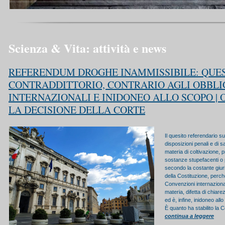
Scienza & Vita: attività e news
REFERENDUM DROGHE INAMMISSIBILE: QUE
CONTRADDITTORIO, CONTRARIO AGLI OBBLI
INTERNAZIONALI E INIDONEO ALLO SCOPO | 
LA DECISIONE DELLA CORTE
Il quesito referendario su
disposizioni penali e di s
materia di coltivazione, pr
sostanze stupefacenti o 
secondo la costante giuri
della Costituzione, perch
Convenzioni internazional
materia, difetta di chiar
ed è, infine, inidoneo all
È quanto ha stabilito la C
continua a leggere