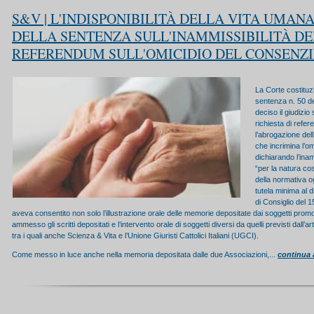
S&V | L'INDISPONIBILITÀ DELLA VITA UMAN
DELLA SENTENZA SULL'INAMMISSIBILITÀ DE
REFERENDUM SULL'OMICIDIO DEL CONSENZ
La Corte costituz
sentenza n. 50 de
deciso il giudizio 
richiesta di refe
l’abrogazione dell
che incrimina l’o
dichiarando l’inam
“per la natura co
della normativa o
tutela minima al d
di Consiglio del 1
aveva consentito non solo l’illustrazione orale delle memorie depositate dai soggetti promo
ammesso gli scritti depositati e l’intervento orale di soggetti diversi da quelli previsti dall’ar
tra i quali anche Scienza & Vita e l’Unione Giuristi Cattolici Italiani (UGCI).
Come messo in luce anche nella memoria depositata dalle due Associazioni,...
continua 