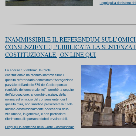
Leggi qui la decisione de
INAMMISSIBILE IL REFERENDUM SULL’OMICI
CONSENZIENTE | PUBBLICATA LA SENTENZA
COSTITUZIONALE | ON LINE QUI
Lo scorso 15 febbraio, la Corte
costituzionale ha ritenuto inammissibile il
quesito referendario denominato “Abrogazione
parziale dell’articolo 579 del Codice penale
(omicidio del consenziente)”, perché, a seguito
dell’abrogazione, ancorché parziale, della
norma sull’omicidio del consenziente, cui il
quesito mira, non sarebbe preservata la tutela
minima costituzionalmente necessaria della
vita umana, in generale, e con particolare
riferimento alle persone deboli e vulnerabili.
Leggi qui la sentenza della Corte Costituzionale