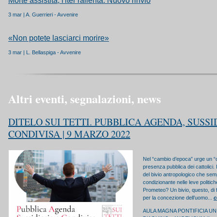
Morte assistita, l'iter rallenta. Nuovo rinvio
3 mar | A. Guerrieri - Avvenire
«Non potete lasciarci morire»
3 mar | L. Bellaspiga - Avvenire
Altri eventi, segnalazioni, news
DITELO SUI TETTI. PUBBLICA AGENDA, SUSSI
CONDIVISA | 9 MARZO 2022
Nel “cambio d’epoca” urge un “
presenza pubblica dei cattolici.
del bivio antropologico che sem
condizionante nelle leve politic
Prometeo? Un bivio, questo, di
per la concezione dell’uomo...
c
AULA MAGNA PONTIFICIA UN