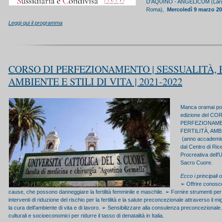
D’AQUINO - ANGELICUM (Largo
Roma),
Mercoledì 9 marzo 202
Leggi qui il programma
CORSO DI PERFEZIONAMENTO | SESSUALITÀ, 
AMBIENTE E STILI DI VITA | 2021-2022
Manca oramai poc
edizione del CO
PERFEZIONAME
FERTILITÀ, AMBI
(anno accademi
dal Centro di Rice
Procreativa dell’U
Sacro Cuore.
Ecco i principali o
➢ Offrire conosce
cause, che possono danneggiare la fertilità femminile e maschile. ➢ Fornire strumenti per
interventi di riduzione del rischio per la fertilità e la salute preconcezionale attraverso il mig
la cura dell’ambiente di vita e di lavoro. ➢ Sensibilizzare alla consulenza preconcezionale
culturali e socioeconomici per ridurre il tasso di denatalità in Italia.