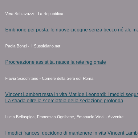
Vera Schiavazzi - La Repubblica
Embrione per posta, le nuove cicogne senza becco né ali, ma
Paola Bonzi - Il Sussidiario.net
Procreazione assistita, nasce la rete regionale
Flavia Scicchitano - Corriere della Sera ed. Roma
Vincent Lambert resta in vita Matilde Leonardi: i medici seg
La strada oltre la scorciatoia della sedazione profonda
Lucia Bellaspiga, Francesco Ognibene, Emanuela Vinai - Avvenire
I medici francesi decidono di mantenere in vita Vincent Lamb