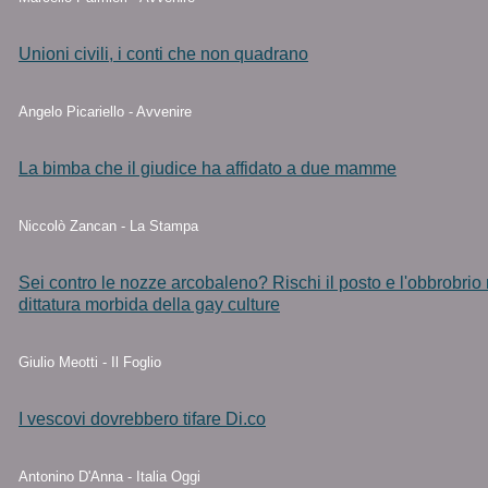
Unioni civili, i conti che non quadrano
Angelo Picariello - Avvenire
La bimba che il giudice ha affidato a due mamme
Niccolò Zancan - La Stampa
Sei contro le nozze arcobaleno? Rischi il posto e l'obbrobrio 
dittatura morbida della gay culture
Giulio Meotti - Il Foglio
I vescovi dovrebbero tifare Di.co
Antonino D'Anna - Italia Oggi