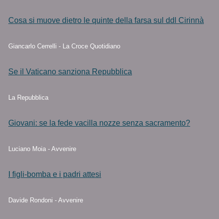
Cosa si muove dietro le quinte della farsa sul ddl Cirinnà
Giancarlo Cerrelli - La Croce Quotidiano
Se il Vaticano sanziona Repubblica
La Repubblica
Giovani: se la fede vacilla nozze senza sacramento?
Luciano Moia - Avvenire
I figli-bomba e i padri attesi
Davide Rondoni - Avvenire