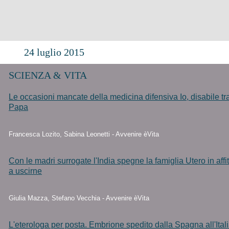
24 luglio 2015
SCIENZA & VITA
Le occasioni mancate della medicina difensiva Io, disabile tra
Papa
Francesca Lozito, Sabina Leonetti - Avvenire èVita
Con le madri surrogate l'India spegne la famiglia Utero in aff
a uscirne
Giulia Mazza, Stefano Vecchia - Avvenire èVita
L'eterologa per posta. Embrione spedito dalla Spagna all'Ital