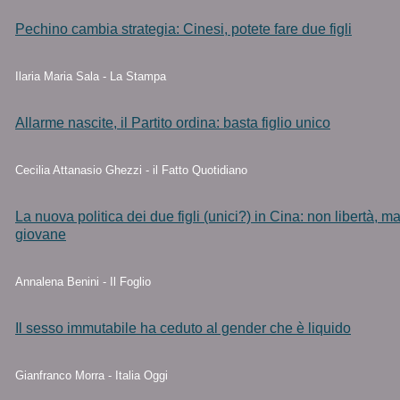
Pechino cambia strategia: Cinesi, potete fare due figli
Ilaria Maria Sala - La Stampa
Allarme nascite, il Partito ordina: basta figlio unico
Cecilia Attanasio Ghezzi - il Fatto Quotidiano
La nuova politica dei due figli (unici?) in Cina: non libertà, m
giovane
Annalena Benini - Il Foglio
Il sesso immutabile ha ceduto al gender che è liquido
Gianfranco Morra - Italia Oggi