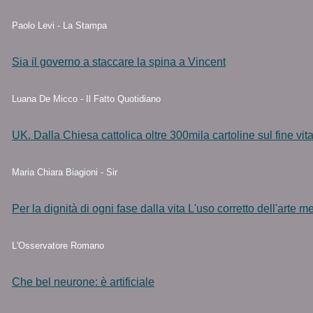
Paolo Levi - La Stampa
Sia il governo a staccare la spina a Vincent
Luana De Micco - Il Fatto Quotidiano
UK. Dalla Chiesa cattolica oltre 300mila cartoline sul fine vit
Maria Chiara Biagioni - Sir
Per la dignità di ogni fase dalla vita L'uso corretto dell'arte m
L'Osservatore Romano
Che bel neurone: è artificiale