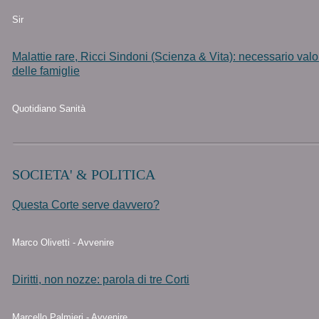
Sir
Malattie rare, Ricci Sindoni (Scienza & Vita): necessario valor
delle famiglie
Quotidiano Sanità
SOCIETA' & POLITICA
Questa Corte serve davvero?
Marco Olivetti - Avvenire
Diritti, non nozze: parola di tre Corti
Marcello Palmieri - Avvenire