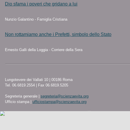
Dio sfama i poveri che gridano a lui
Nunzio Galantino - Famiglia Cristiana
Non rottamiamo anche i Prefetti, simbolo dello Stato
Ernesto Galli della Loggia - Corriere della Sera
Lungotevere dei Vallati 10 | 00186 Roma
Tel. 06.6819.2554 | Fax 06.6819.5205
Segreteria generale |
segreteria@scienzaevita.org
Ufficio stampa |
ufficiostampa@scienzaevita.org