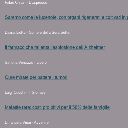
Fabio Chiusi - L'Espresso
Saremo come le lucertole, con organi rigenerati e coltivati in 
Eliana Liotta - Corriere della Sera Sette
Il farmaco che rallenta l'esplosione dell'Alzheimer
Simona Verrazzo - Libero
Cure mirate per battere i tumori
Luigi Cucchi - Il Giornale
Malattie rare: costi proibitivi per il 58% delle famiglie
Emanuela Vinai - Avvenire