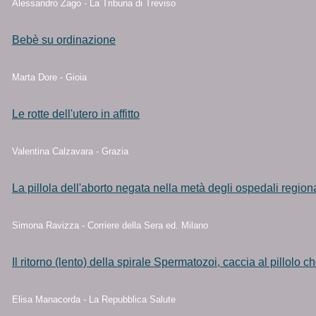
Alessandro Zago - La Tribuna di Treviso
Bebè su ordinazione
Marta Dore - Gioia
Le rotte dell'utero in affitto
Valentina Calzavara - Grazia
La pillola dell'aborto negata nella metà degli ospedali regiona
Simona Ravizza - Corriere della Sera ed. Milano
Il ritorno (lento) della spirale Spermatozoi, caccia al pillolo ch
Elisa Manacorda - La Repubblica Salute