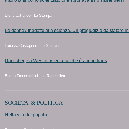
Paolo Bianco, lo scienziato che spronava a non arrendersi
Elena Cattaneo - La Stampa
Le donne? inadatte alla scienza. Un pregiudizio da sfatare i
Lorenza Castagneri - La Stampa
Dai college a Westminster la toilette è anche trans
Enrico Franceschini - La Repubblica
SOCIETA' & POLITICA
Nella vita del popolo