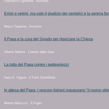
Francesco Ognibene - Avvenire
Errori e veleni, ma vale il giudizio dei semplici e la serena f
Marco Tarquinio - Avvenire
Il Papa e la cura del Sinodo per rilanciare la Chiesa
Alberto Melloni - Corriere della Sera
La lotta del Papa contro i pettegolezzi
Dario E. Viganò - Il Fatto Quotidiano
In attesa del Papa, i vescovi italiani inaugurano “il nuovo stil
Matteo Matzuzzi - Il Foglio