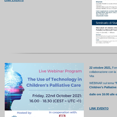
LINK EVENTO
22 ottobre 2021,
Fon
collaborazione con la 
Vita
WEBINAR sul tema
‘
Children’s Palliativ
dall
e ore 16:00 alle
LINK EVENTO