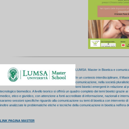
LUMSA: Master in Bioetica e comunic
In un contesto interdisciplinare, il Mas
comunicazione, nella società pluralist
temi bioetici emergenti in relazione al 
tecnologico biomedico. A livello teorico si offrirà un quadro completo dei temi bioetici grazie a
medico, etico e giuridico, con attenzione a fonti accreditate di informazione, nazionali e internazi
saranno sessioni specifiche riguardo alla comunicazione su temi di bioetica con intervento di 
inoltre analizzate le problematiche etiche e tecniche della comunicazione in bioetica nell’era del
LINK PAGINA MASTER