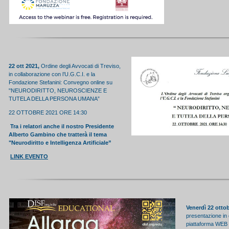
22 ott 2021,
Ordine degli Avvocati di Treviso,
in collaborazione con l’U.G.C.I. e la
Fondazione Stefanini: Convegno online su
"NEURODIRITTO, NEUROSCIENZE E
TUTELA DELLA PERSONA UMANA”
22 OTTOBRE 2021 ORE 14:30
Tra i relatori anche il nostro Presidente
Alberto Gambino che tratterà il tema
"Neurodiritto e Intelligenza Artificiale”
LINK EVENTO
Venerdì 22 ottob
presentazione in 
piattaforma WE