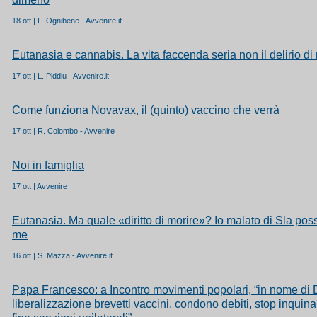
18 ott | F. Ognibene - Avvenire.it
Eutanasia e cannabis. La vita faccenda seria non il delirio di
17 ott | L. Piddiu - Avvenire.it
Come funziona Novavax, il (quinto) vaccino che verrà
17 ott | R. Colombo - Avvenire
Noi in famiglia
17 ott | Avvenire
Eutanasia. Ma quale «diritto di morire»? Io malato di Sla pos
me
16 ott | S. Mazza - Avvenire.it
Papa Francesco: a Incontro movimenti popolari, “in nome di 
liberalizzazione brevetti vaccini, condono debiti, stop inqui