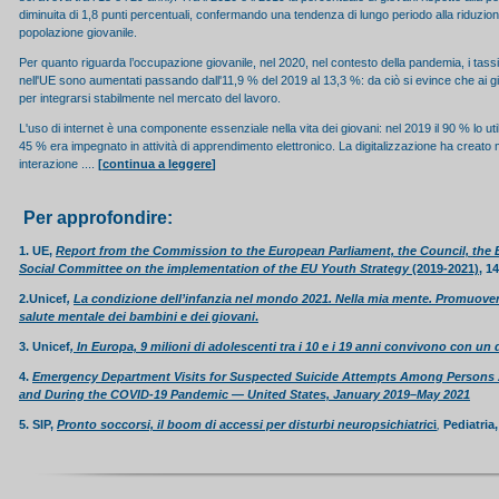
diminuita di 1,8 punti percentuali, confermando una tendenza di lungo periodo alla riduzion
popolazione giovanile.
Per quanto riguarda l’occupazione giovanile, nel 2020, nel contesto della pandemia, i tass
nell'UE sono aumentati passando dall'11,9 % del 2019 al 13,3 %: da ciò si evince che ai 
per integrarsi stabilmente nel mercato del lavoro.
L'uso di internet è una componente essenziale nella vita dei giovani: nel 2019 il 90 % lo ut
45 % era impegnato in attività di apprendimento elettronico. La digitalizzazione ha creato 
interazione ....
[
continua a leggere
]
Per approfondire:
1. UE,
Report from the Commission to the European Parliament, the Council, th
Social Committee on the implementation of the EU Youth Strategy
(2019-2021)
,
14
2.Unicef
,
La condizione dell’infanzia nel mondo 2021. Nella mia mente. Promuovere
salute mentale dei bambini e dei giovani
.
3. Unicef
,
In Europa, 9 milioni di adolescenti tra i 10 e i 19 anni convivono con un
4.
Emergency Department Visits for Suspected Suicide Attempts Among Persons 
and During the COVID-19 Pandemic — United States, January 2019–May 2021
5. SIP,
Pronto soccorsi, il boom di accessi per disturbi neuropsichiatric
i
,
Pediatria,