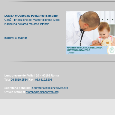
LUMSA e Ospedale Pediatrico Bambino
Gesù
-
IV edizione del Master di primo livello
in Bioetica dell’area materno-infantile
Iscri
viti al Master
Lungotevere dei Vallati 10
-
00186 Roma
Tel.:
06.6819.2554
Fax:
06.6819.5205
Segreteria generale:
segreteria@scienzaevita.org
Ufficio stampa:
stampa@scienzaevita.org