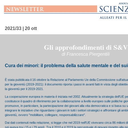
2021/33 | 20 ott
Gli approfondimenti di S&V
di Francesca Piergentili
Cura dei minori: il problema della salute mentale e del sui
È stata pubblicata il 16 ottobre la Relazione al Parlamento Ue della Commissione sull'attua
per la gioventù (2019-2021): il documento riporta i passi in avanti fatti in vista degli obiett
la gioventù per il 2019-2021.
La cooperazione europea in materia è iniziata nel 2002. Attualmente la strategia dell'UE 
costituisce il quadro di riferimento per la collaborazione a livello europeo sulle politiche gio
promuove, in particolare, la partecipazione dei giovani alla vita democratica e si basa su 
integrare le iniziative che riguardano i giovani in tutti i settori strategici e affrontare gli ambi
gioventù, ovvero "mobilitare, collegare, responsabilizzare".
Dai dati contenuti nella relazione, si legge che nel 2019 nell'UE vivevano circa 86 milioni 
sei aveva tra i 15 e i 29 anni). Tra il 2010 e il 2019 la percentuale di giovani rispetto alla p