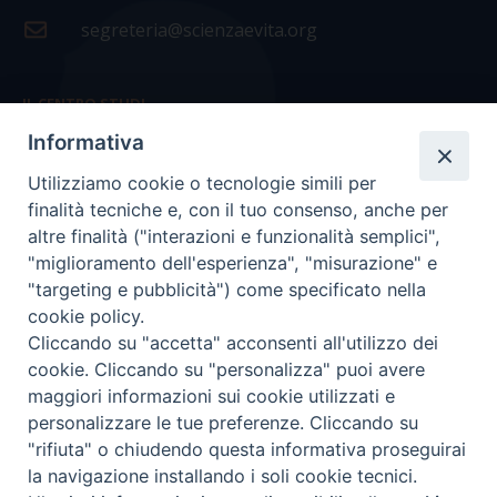
segreteria@scienzaevita.org
IL CENTRO STUDI
Informativa
La nostra storia
Utilizziamo cookie o tecnologie simili per
Statuto
finalità tecniche e, con il tuo consenso, anche per
Presidenza e ufficio presidenza
altre finalità ("interazioni e funzionalità semplici",
"miglioramento dell'esperienza", "misurazione" e
Consiglio scientifico
"targeting e pubblicità") come specificato nella
cookie policy.
Coordinamento nazionale
Cliccando su "accetta" acconsenti all'utilizzo dei
cookie. Cliccando su "personalizza" puoi avere
maggiori informazioni sui cookie utilizzati e
personalizzare le tue preferenze. Cliccando su
"rifiuta" o chiudendo questa informativa proseguirai
COPYRIGHT Scienza & Vita - C.F
96600690588
- Tutti i
la navigazione installando i soli cookie tecnici.
diritti -
Privacy
-
Credits