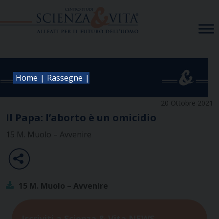
Skip
to
content
|
|
Home
Rassegne
20 Ottobre 2021
Il Papa: l’aborto è un omicidio
15 M. Muolo – Avvenire
15 M. Muolo – Avvenire
Iscriviti a Scienza & Vita NEWS