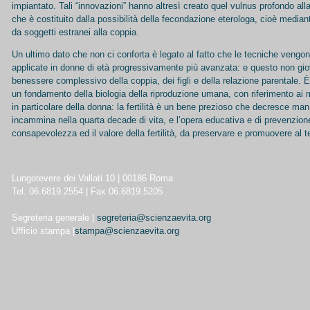
impiantato. Tali “innovazioni” hanno altresì creato quel vulnus profondo alla
che è costituito dalla possibilità della fecondazione eterologa, cioè median
da soggetti estranei alla coppia.
Un ultimo dato che non ci conforta è legato al fatto che le tecniche vengo
applicate in donne di età progressivamente più avanzata: e questo non giov
benessere complessivo della coppia, dei figli e della relazione parentale. 
un fondamento della biologia della riproduzione umana, con riferimento ai 
in particolare della donna: la fertilità è un bene prezioso che decresce ma
incammina nella quarta decade di vita, e l’opera educativa e di prevenzion
consapevolezza ed il valore della fertilità, da preservare e promuovere al
Lungotevere dei Vallati 10 | 00186 Roma
Tel. 06.6819.2554 | Fax 06.6819.5205
Segreteria generale |
segreteria@scienzaevita.org
Ufficio stampa |
stampa@scienzaevita.org