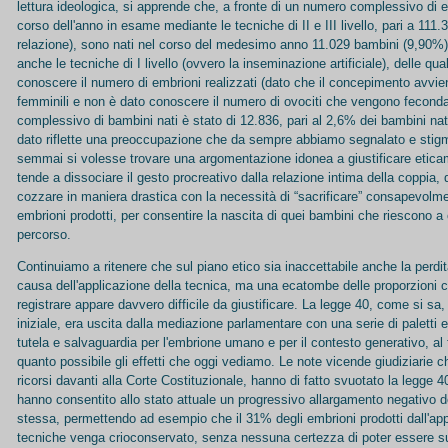
lettura ideologica, si apprende che, a fronte di un numero complessivo di em
corso dell'anno in esame mediante le tecniche di II e III livello, pari a 111.
relazione), sono nati nel corso del medesimo anno 11.029 bambini (9,90%
anche le tecniche di I livello (ovvero la inseminazione artificiale), delle qua
conoscere il numero di embrioni realizzati (dato che il concepimento avvien
femminili e non è dato conoscere il numero di ovociti che vengono fecondat
complessivo di bambini nati è stato di 12.836, pari al 2,6% dei bambini nati 
dato riflette una preoccupazione che da sempre abbiamo segnalato e stig
semmai si volesse trovare una argomentazione idonea a giustificare etica
tende a dissociare il gesto procreativo dalla relazione intima della coppia
cozzare in maniera drastica con la necessità di “sacrificare” consapevolme
embrioni prodotti, per consentire la nascita di quei bambini che riescono a 
percorso.
Continuiamo a ritenere che sul piano etico sia inaccettabile anche la perdi
causa dell'applicazione della tecnica, ma una ecatombe delle proporzioni
registrare appare davvero difficile da giustificare. La legge 40, come si sa
iniziale, era uscita dalla mediazione parlamentare con una serie di paletti 
tutela e salvaguardia per l'embrione umano e per il contesto generativo, al f
quanto possibile gli effetti che oggi vediamo. Le note vicende giudiziarie c
ricorsi davanti alla Corte Costituzionale, hanno di fatto svuotato la legge 4
hanno consentito allo stato attuale un progressivo allargamento negativo d
stessa, permettendo ad esempio che il 31% degli embrioni prodotti dall'app
tecniche venga crioconservato, senza nessuna certezza di poter essere 