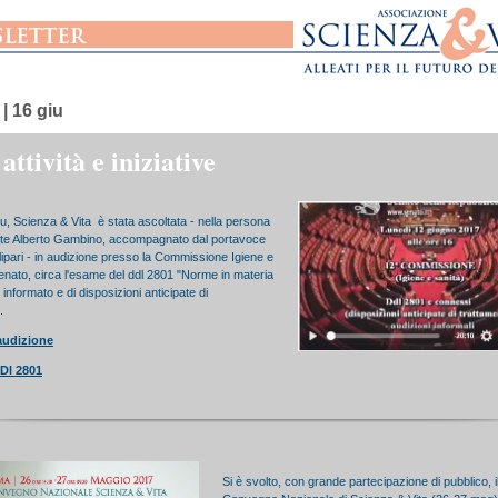
| 16 giu
ttività e iniziative
u, Scienza & Vita è stata ascoltata - nella persona
nte Alberto Gambino, accompagnato dal portavoce
ipari - in audizione presso la Commissione Igiene e
enato, circa l'esame del ddl 2801 "Norme in materia
informato e di disposizioni anticipate di
.
audizione
DDl 2801
Si è svolto, con grande partecipazione di pubblico, i