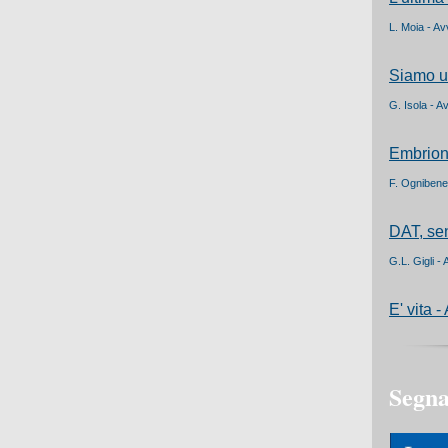
L. Moia - Av
Siamo un
G. Isola - A
Embrioni
F. Ognibene
DAT, sen
G.L. Gigli -
E' vita -
Segna