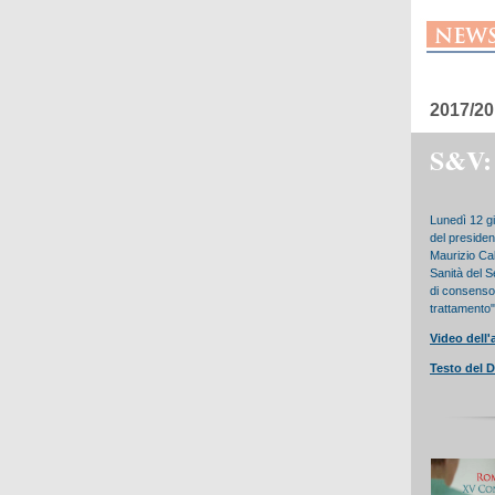
2017/20 
S&V: a
Lunedì 12 gi
del preside
Maurizio Cal
Sanità del S
di consenso 
trattamento"
Video dell'
Testo del 