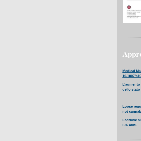
Appr
Medical Ma
10.1007/s10
L’aumento d
dello stato
Loose regu
not cannabi
Laddove si 
i 26 anni.