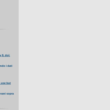
 8. doi:
ndo i dati
a use but
ovani sopra