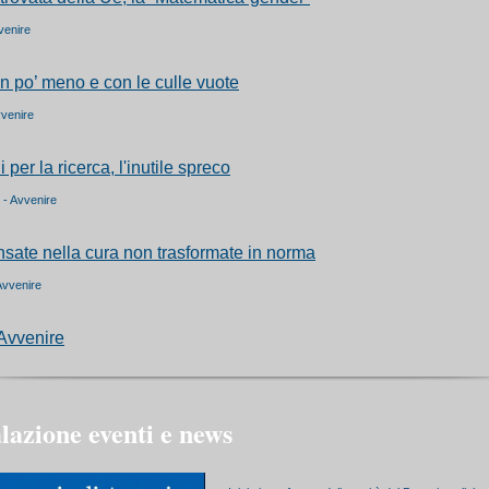
venire
 po’ meno e con le culle vuote
vvenire
 per la ricerca, l'inutile spreco
 - Avvenire
sate nella cura non trasformate in norma
 Avvenire
 Avvenire
lazione eventi e news