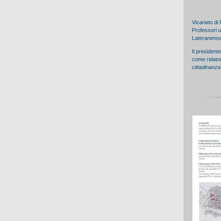
Vicariato di
Professori u
Lateranens
Il president
come relator
cittadinanza