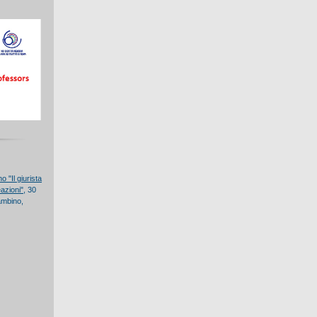
 "Il giurista
eazioni"
, 30
ambino,