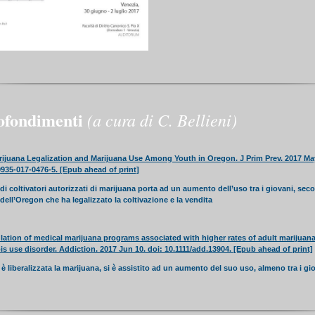
ofondimenti
(a cura di C. Bellieni)
rijuana Legalization and Marijuana Use Among Youth in Oregon. J Prim Prev. 2017 May
935-017-0476-5. [Epub ahead of print]
i coltivatori autorizzati di marijuana porta ad un aumento dell’uso tra i giovani, seco
 dell’Oregon che ha legalizzato la coltivazione e la vendita
lation of medical marijuana programs associated with higher rates of adult marijuan
s use disorder. Addiction. 2017 Jun 10. doi: 10.1111/add.13904. [Epub ahead of print]
è liberalizzata la marijuana, si è assistito ad un aumento del suo uso, almeno tra i gi