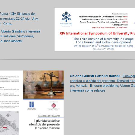
 Roma - XIV Simposio dei
niversitari, 22-24 giu, Univ.
e, Roma.
e Alberto Gambino interverrà
e sul tema "
Autonomia,
 e sussidiarietà"
Unione Giuristi Cattolici Italiani
-
Convegno
cattolico e le sfide del presente. Tensioni e r
giu, Venezia. Il nostro presidente, Alberto G
interverrà come relatore