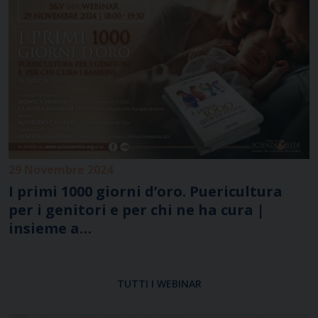
29 Novembre 2024
4
I primi 1000 giorni d’oro. Puericultura
L
per i genitori e per chi ne ha cura |
s
insieme a…
C
e
TUTTI I WEBINAR