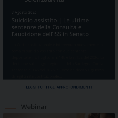
3 Agosto 2026
Suicidio assistito | Le ultime
sentenze della Consulta e
l’audizione dell’ISS in Senato
La Corte costituzionale è intervenuta nuovamente in
tema di suicidio assistito con due sentenze
depositate il 24 luglio: la n. 146 e la n.152 del 2026. La
decisione sulla legge regionale della Sardegna Con la
sentenza n. 146 del 2026 la Corte ha deciso il giudizio
di legittimità costituzionale…
LEGGI TUTTI GLI APPROFONDIMENTI
Webinar