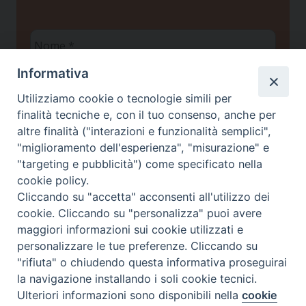
Nome
*
Informativa
Cognome
Utilizziamo cookie o tecnologie simili per
*
finalità tecniche e, con il tuo consenso, anche per
altre finalità ("interazioni e funzionalità semplici",
"miglioramento dell'esperienza", "misurazione" e
Email
"targeting e pubblicità") come specificato nella
*
cookie policy.
Cliccando su "accetta" acconsenti all'utilizzo dei
cookie. Cliccando su "personalizza" puoi avere
Privacy policy
*
maggiori informazioni sui cookie utilizzati e
Ho letto l'informativa sulla
e
Privacy
personalizzare le tue preferenze. Cliccando su
autorizzo il Centro Studi Scienza & Vita a
trattare i miei dati personali ai sensi del
"rifiuta" o chiudendo questa informativa proseguirai
Regolamento UE 2016/679
la navigazione installando i soli cookie tecnici.
Ulteriori informazioni sono disponibili nella
cookie
Preferenze Cookie