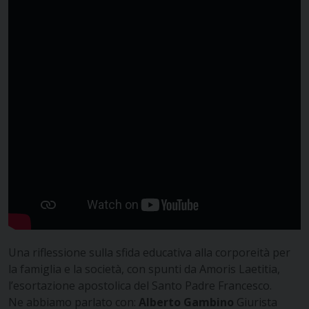
Una riflessione sulla sfida educativa alla corporeità per
la famiglia e la società, con spunti da
Amoris Laetitia
,
l’esortazione apostolica del Santo Padre Francesco.
Ne abbiamo parlato con:
Alberto Gambino
Giurista