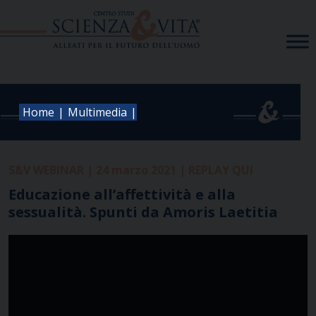
Skip
to
content
|
|
Home
Multimedia
S&V WEBINAR | 24 marzo 2021 | REPLAY QUI
Educazione all’affettività e alla
sessualità. Spunti da Amoris Laetitia