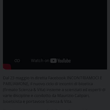
Dal 23 maggio in diretta Facebook INCONTRIAMOCI E
PARLIAMONE, il nuovo ciclo di incontri di bioetica
(firmato Scienza & Vita) insieme a scienziati ed esperti di
varie discipline e condotto da Maurizio Calipari,
bioeticista e portavoce Scienza & Vita.