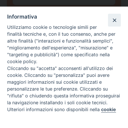
*
Informativa
Cognome
*
Utilizziamo cookie o tecnologie simili per
finalità tecniche e, con il tuo consenso, anche per
altre finalità ("interazioni e funzionalità semplici",
Email
"miglioramento dell'esperienza", "misurazione" e
*
"targeting e pubblicità") come specificato nella
cookie policy.
Cliccando su "accetta" acconsenti all'utilizzo dei
Privacy policy
*
cookie. Cliccando su "personalizza" puoi avere
Ho letto l'informativa sulla
e
Privacy
maggiori informazioni sui cookie utilizzati e
autorizzo il Centro Studi Scienza & Vita a
trattare i miei dati personali ai sensi del
personalizzare le tue preferenze. Cliccando su
Regolamento UE 2016/679
"rifiuta" o chiudendo questa informativa proseguirai
la navigazione installando i soli cookie tecnici.
Ulteriori informazioni sono disponibili nella
cookie
Preferenze Cookie
policy
completa.