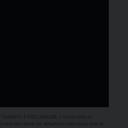
CONTRIAMOCI E PARLIAMONE, il nuovo ciclo di
i varie discipline per dibattere insieme su temi di