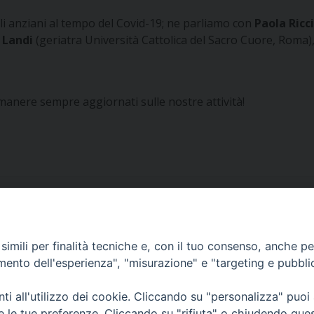
i anziani al tempo del Covid-19; ne parliamo con
Paola Ricc
 Landi
(geriatra Università Cattolica del Sacro Cuore, Roma)
imanere sempre aggiornati sulle nostre attività!
imili per finalità tecniche e, con il tuo consenso, anche per 
amento dell'esperienza", "misurazione" e "targeting e pubbli
i all'utilizzo dei cookie. Cliccando su "personalizza" puoi
Cognome
Em
re le tue preferenze. Cliccando su "rifiuta" o chiudendo que