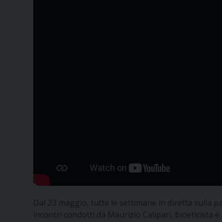
Dal 23 maggio, tutte le settimane in diretta sulla
incontri condotti da Maurizio Calipari, bioeticista e