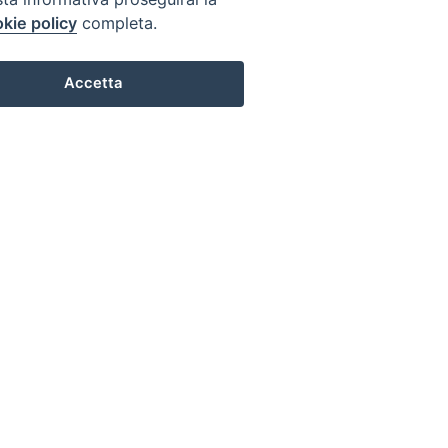
kie policy
completa.
Accetta
 Regolamento UE 2016/679
Preferenze Cookie
IL CENTRO STUDI
La nostra storia
Statuto
Presidenza e ufficio presidenza
Consiglio scientifico
Coordinamento nazionale