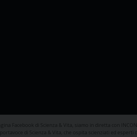
 pagina Facebook di Scienza & Vita, siamo in diretta con IN
 portavoce di Scienza & Vita, che ospita scienziati ed esperti d