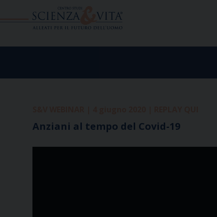
Skip
to
content
S&V WEBINAR | 4 giugno 2020 | REPLAY QUI
Anziani al tempo del Covid-19