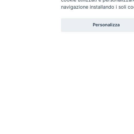
*
navigazione installando i soli co
Privacy policy
*
Personalizza
Privacy
Ho letto l'informativa sulla
e autorizzo