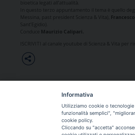
bioetica legati all’attualità.
In questo terzo appuntamento il tema è quello degl
Messina, past president Scienza & Vita),
Francesco
Sant’Egidio).
Conduce
Maurizio Calipari.
ISCRIVITI al canale youtube di Scienza & Vita per r
Informativa
Iscriviti a Scienza & Vita
Utilizziamo cookie o tecnologie s
NEWS
funzionalità semplici", "miglior
cookie policy.
Cliccando su "accetta" acconsent
Nome
cookie utilizzati e personalizza