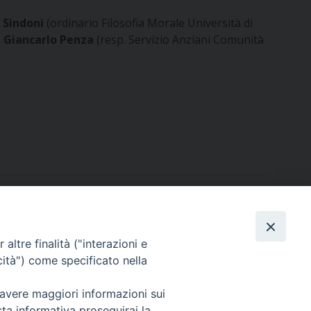
i Sindoni
(ordinario Filosofia Morale Università di
,
Giancarlo Penza
(resp. Servizio Anziani Comunità
altre finalità ("interazioni e
cità") come specificato nella
 avere maggiori informazioni sui
ail
sta informativa proseguirai la