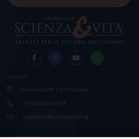
CONTATTI
Via Aurelia 796 | 00165 Roma
(+39) 06.6819.2554
segreteria@scienzaevita.org
IL CENTRO STUDI