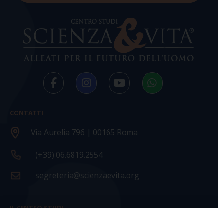
CONTATTI
Via Aurelia 796 | 00165 Roma
(+39) 06.6819.2554
segreteria@scienzaevita.org
IL CENTRO STUDI