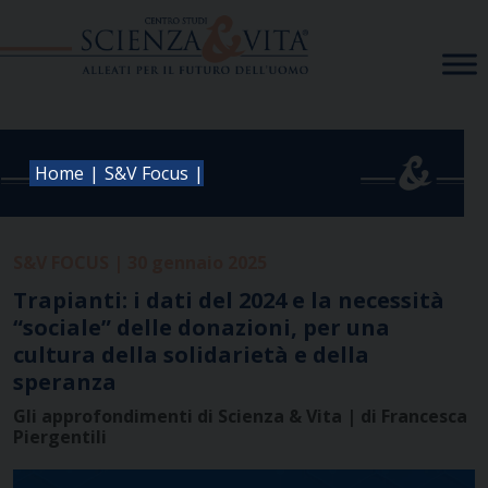
Skip
to
content
|
|
Home
S&V Focus
S&V FOCUS | 30 gennaio 2025
Trapianti: i dati del 2024 e la necessità
“sociale” delle donazioni, per una
cultura della solidarietà e della
speranza
Gli approfondimenti di Scienza & Vita | di Francesca
Piergentili