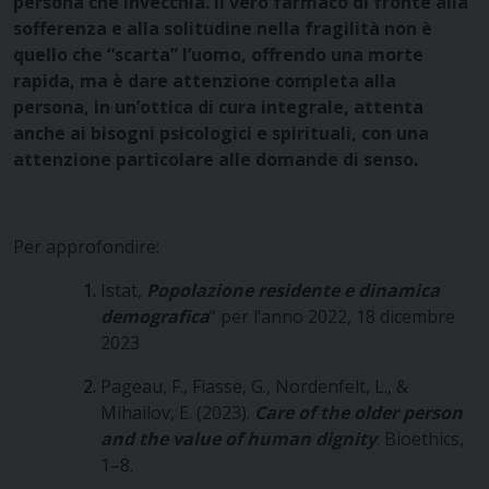
persona che invecchia.
Il vero farmaco di fronte alla
sofferenza e alla solitudine nella fragilità non è
quello che “scarta” l’uomo, offrendo una morte
rapida, ma è dare attenzione completa alla
persona, in un’ottica di cura integrale, attenta
anche ai bisogni psicologici e spirituali, con una
attenzione particolare alle domande di senso.
Per approfondire:
Istat,
Popolazione residente e dinamica
demografica
” per l’anno 2022, 18 dicembre
2023
Pageau, F., Fiasse, G., Nordenfelt, L., &
Mihailov, E. (2023).
Care of the older person
and the value of human dignity
. Bioethics,
1–8.