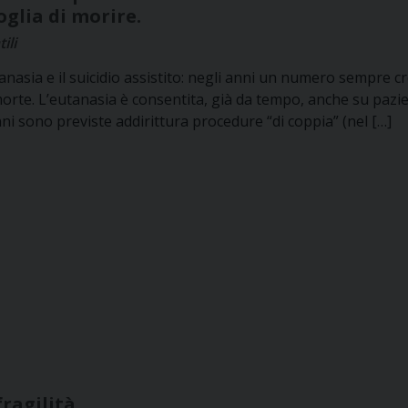
oglia di morire.
ili
tanasia e il suicidio assistito: negli anni un numero sempre c
 morte. L’eutanasia è consentita, già da tempo, anche su pazi
ni sono previste addirittura procedure “di coppia” (nel […]
fragilità