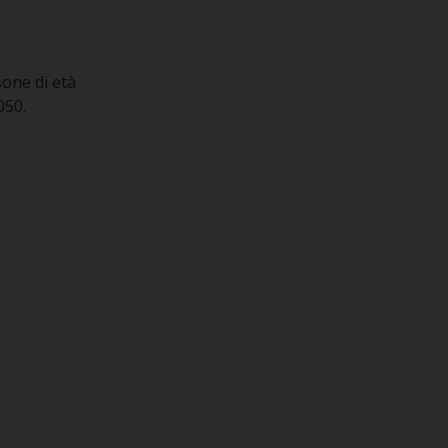
sone di età
050.