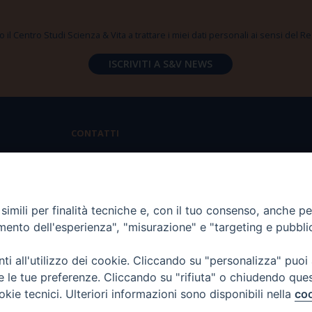
 il Centro Studi Scienza & Vita a trattare i miei dati personali ai sensi del
CONTATTI
Via Aurelia 796 | 00165 Roma
(+39) 06.6819.2554
imili per finalità tecniche e, con il tuo consenso, anche per 
segreteria@scienzaevita.org
amento dell'esperienza", "misurazione" e "targeting e pubbli
i all'utilizzo dei cookie. Cliccando su "personalizza" puoi
re le tue preferenze. Cliccando su "rifiuta" o chiudendo que
okie tecnici. Ulteriori informazioni sono disponibili nella
coo