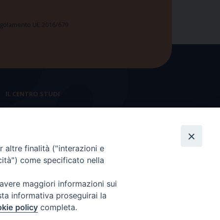
 Regolamento UE 2016/679
IL CENTRO STUDI
La nostra storia
Statuto
altre finalità ("interazioni e
Presidenza e ufficio presidenza
cità") come specificato nella
Consiglio scientifico
 avere maggiori informazioni sui
Coordinamento nazionale
sta informativa proseguirai la
kie policy
completa.