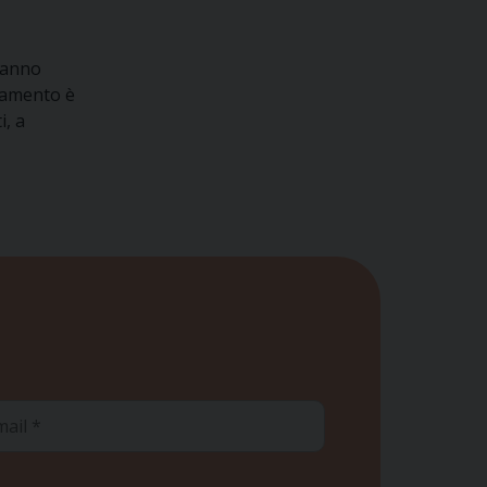
l’anno
hiamento è
i, a
ail