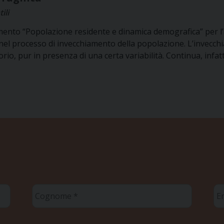
ili
ocumento “Popolazione residente e dinamica demografica” per 
i nel processo di invecchiamento della popolazione. L’invecc
io, pur in presenza di una certa variabilità. Continua, infatt
Cognome
Em
*
*