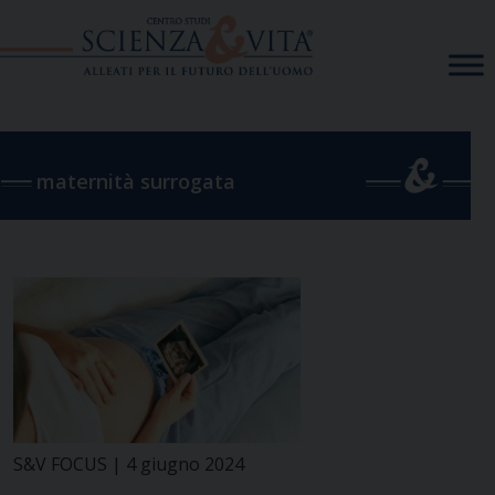
Skip
to
content
maternità surrogata
S&V FOCUS | 4 giugno 2024