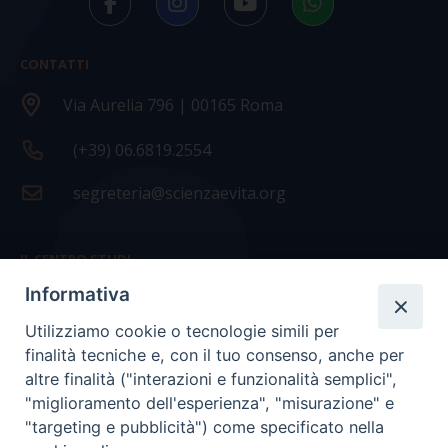
CONTATTI
Via Aurelia 796 | 00165 Roma
(+39) 06.6819.2554
segreteria@scienzaevita.org
IL CENTRO STUDI
Informativa
La nostra storia
Utilizziamo cookie o tecnologie simili per
Statuto
finalità tecniche e, con il tuo consenso, anche per
Presidenza e ufficio presidenza
altre finalità ("interazioni e funzionalità semplici",
"miglioramento dell'esperienza", "misurazione" e
Consiglio scientifico
"targeting e pubblicità") come specificato nella