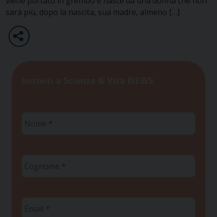
viene portato in grembo e nasce da una donna che non
sarà più, dopo la nascita, sua madre, almeno […]
Iscriviti a Scienza & Vita NEWS
Nome
*
Cognome
*
Email
*