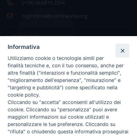
(+39) 06.6819.2554
segreteria@scienzaevita.org
IL CENTRO STUDI
Informativa
La nostra storia
Utilizziamo cookie o tecnologie simili per
Statuto
finalità tecniche e, con il tuo consenso, anche per
Presidenza e ufficio presidenza
altre finalità ("interazioni e funzionalità semplici",
"miglioramento dell'esperienza", "misurazione" e
Consiglio scientifico
"targeting e pubblicità") come specificato nella
cookie policy.
Coordinamento nazionale
Cliccando su "accetta" acconsenti all'utilizzo dei
cookie. Cliccando su "personalizza" puoi avere
maggiori informazioni sui cookie utilizzati e
personalizzare le tue preferenze. Cliccando su
"rifiuta" o chiudendo questa informativa proseguirai
COPYRIGHT Scienza & Vita - C.F
96600690588
- Tutti i