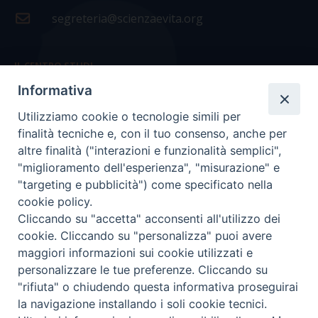
segreteria@scienzaevita.org
IL CENTRO STUDI
Informativa
La nostra storia
Utilizziamo cookie o tecnologie simili per
Statuto
finalità tecniche e, con il tuo consenso, anche per
Presidenza e ufficio presidenza
altre finalità ("interazioni e funzionalità semplici",
"miglioramento dell'esperienza", "misurazione" e
Consiglio scientifico
"targeting e pubblicità") come specificato nella
cookie policy.
Coordinamento nazionale
Cliccando su "accetta" acconsenti all'utilizzo dei
cookie. Cliccando su "personalizza" puoi avere
maggiori informazioni sui cookie utilizzati e
personalizzare le tue preferenze. Cliccando su
"rifiuta" o chiudendo questa informativa proseguirai
COPYRIGHT Scienza & Vita - C.F
96600690588
- Tutti i
la navigazione installando i soli cookie tecnici.
diritti -
Privacy
-
Credits