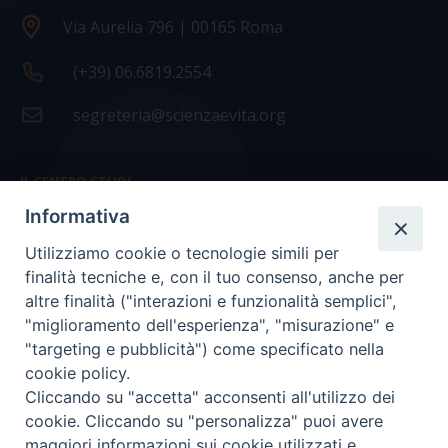
Via Aurelia 796 | 00165 Roma
(+39) 06.6819.2554
segreteria@scienzaevita.org
IL CENTRO STUDI
Informativa
La nostra storia
Utilizziamo cookie o tecnologie simili per
Statuto
finalità tecniche e, con il tuo consenso, anche per
Presidenza e ufficio presidenza
altre finalità ("interazioni e funzionalità semplici",
"miglioramento dell'esperienza", "misurazione" e
Consiglio scientifico
"targeting e pubblicità") come specificato nella
cookie policy.
Coordinamento nazionale
Cliccando su "accetta" acconsenti all'utilizzo dei
cookie. Cliccando su "personalizza" puoi avere
maggiori informazioni sui cookie utilizzati e