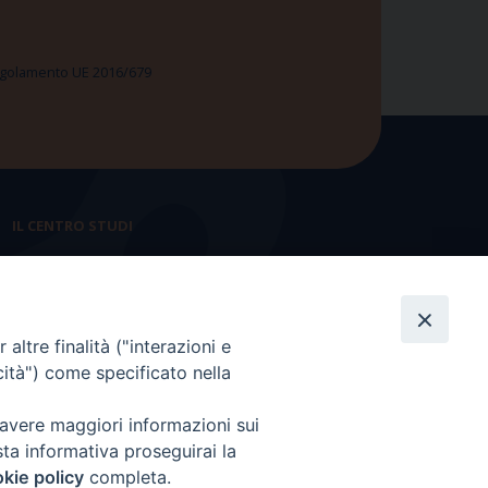
 Regolamento UE 2016/679
IL CENTRO STUDI
La nostra storia
Statuto
altre finalità ("interazioni e
Presidenza e ufficio presidenza
cità") come specificato nella
Consiglio scientifico
 avere maggiori informazioni sui
Coordinamento nazionale
sta informativa proseguirai la
kie policy
completa.