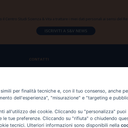
 il Centro Studi Scienza & Vita a trattare i miei dati personali ai sensi del
CONTATTI
Via Aurelia 796 | 00165 Roma
(+39) 06.6819.2554
imili per finalità tecniche e, con il tuo consenso, anche per 
segreteria@scienzaevita.org
amento dell'esperienza", "misurazione" e "targeting e pubbli
i all'utilizzo dei cookie. Cliccando su "personalizza" puoi
re le tue preferenze. Cliccando su "rifiuta" o chiudendo que
okie tecnici. Ulteriori informazioni sono disponibili nella
coo