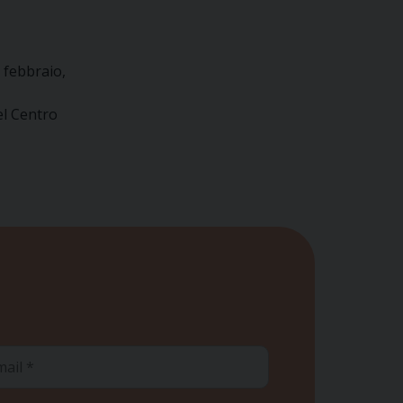
 febbraio,
el Centro
ail