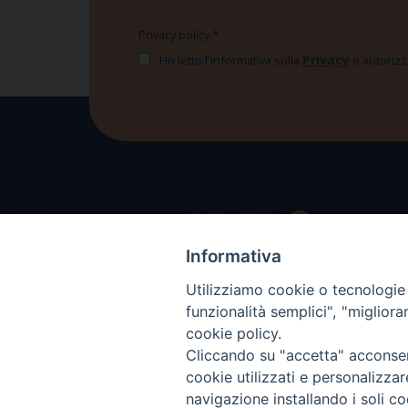
Privacy policy
*
Privacy
Ho letto l'informativa sulla
e autorizzo
Informativa
Utilizziamo cookie o tecnologie s
funzionalità semplici", "miglior
cookie policy.
Cliccando su "accetta" acconsent
cookie utilizzati e personalizza
navigazione installando i soli co