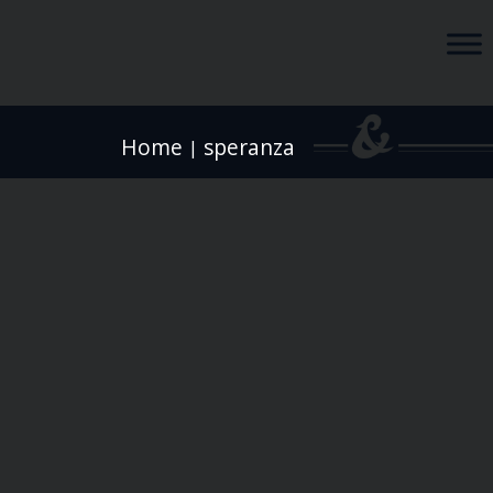
Home
speranza
|