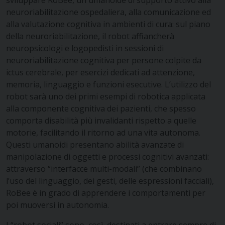
sviluppare RoBee, un umanoide di supporto attivo alla
neuroriabilitazione ospedaliera, alla comunicazione ed
alla valutazione cognitiva in ambienti di cura: sul piano
della neuroriabilitazione, il robot affiancherà
neuropsicologi e logopedisti in sessioni di
neuroriabilitazione cognitiva per persone colpite da
ictus cerebrale, per esercizi dedicati ad attenzione,
memoria, linguaggio e funzioni esecutive. L’utilizzo del
robot sarà uno dei primi esempi di robotica applicata
alla componente cognitiva dei pazienti, che spesso
comporta disabilità più invalidanti rispetto a quelle
motorie, facilitando il ritorno ad una vita autonoma.
Questi umanoidi presentano abilità avanzate di
manipolazione di oggetti e processi cognitivi avanzati:
attraverso “interfacce multi-modali” (che combinano
l’uso del linguaggio, dei gesti, delle espressioni facciali),
RoBee è in grado di apprendere i comportamenti per
poi muoversi in autonomia.