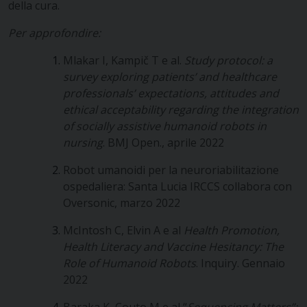
della cura.
Per approfondire:
Mlakar I, Kampič T e al.
Study protocol: a
survey exploring patients’ and healthcare
professionals’ expectations, attitudes and
ethical acceptability regarding the integration
of socially assistive humanoid robots in
nursing
. BMJ Open., aprile 2022
Robot umanoidi per la neuroriabilitazione
ospedaliera: Santa Lucia IRCCS collabora con
Oversonic, marzo 2022
McIntosh C, Elvin A e al
Health Promotion,
Health Literacy and Vaccine Hesitancy: The
Role of Humanoid Robots
. Inquiry. Gennaio
2022