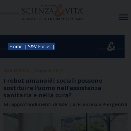
Skip
to
content
|
|
Home
S&V Focus
S&V FOCUS | 6 aprile 2022
I robot umanoidi sociali possono
sostituire l’uomo nell’assistenza
sanitaria e nella cura?
Gli approfondimenti di S&V | di Francesca Piergentili