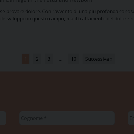
esse provare dolore. Con l’avvento di una più profonda conosc
evole sviluppo in questo campo, ma il trattamento del dolore
1
2
3
…
10
Successiva »
Cognome
Em
*
*