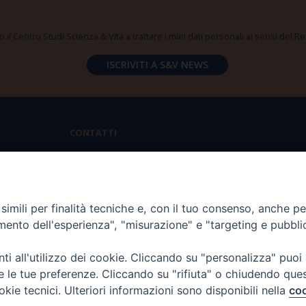
 il Centro Studi Scienza & Vita a trattare i miei dati personali ai sensi del
CONTATTI
Via Aurelia 796 | 00165 Roma
(+39) 06.6819.2554
imili per finalità tecniche e, con il tuo consenso, anche per 
segreteria@scienzaevita.org
amento dell'esperienza", "misurazione" e "targeting e pubbli
i all'utilizzo dei cookie. Cliccando su "personalizza" puoi
re le tue preferenze. Cliccando su "rifiuta" o chiudendo que
okie tecnici. Ulteriori informazioni sono disponibili nella
coo