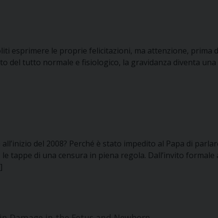
ti esprimere le proprie felicitazioni, ma attenzione, prima di
to del tutto normale e fisiologico, la gravidanza diventa una
all’inizio del 2008? Perché è stato impedito al Papa di parlar
 le tappe di una censura in piena regola. Dall’invito formale
]
Brain Damage in the Fetus and Newborn