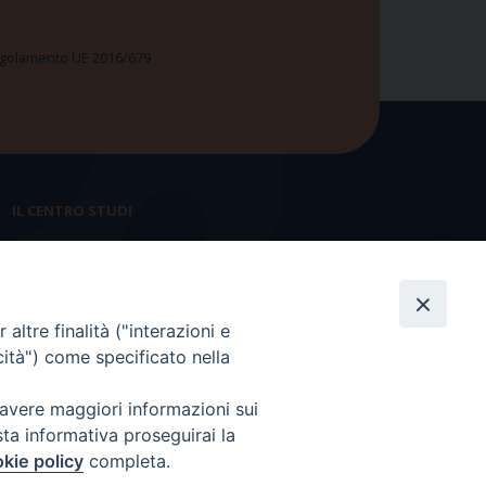
 Regolamento UE 2016/679
IL CENTRO STUDI
La nostra storia
Statuto
altre finalità ("interazioni e
Presidenza e ufficio presidenza
cità") come specificato nella
Consiglio scientifico
 avere maggiori informazioni sui
Coordinamento nazionale
sta informativa proseguirai la
kie policy
completa.