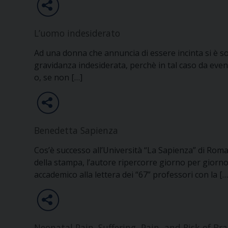
L’uomo indesiderato
Ad una donna che annuncia di essere incinta si è soli
gravidanza indesiderata, perchè in tal caso da even
o, se non […]
Benedetta Sapienza
Cos’è successo all’Università “La Sapienza” di Roma 
della stampa, l’autore ripercorre giorno per giorno
accademico alla lettera dei “67” professori con la […
Neonatal Pain. Suffering, Pain, and Risk of 