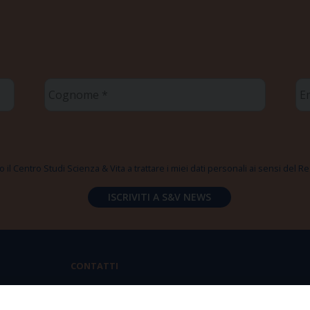
Cognome
Em
*
*
 il Centro Studi Scienza & Vita a trattare i miei dati personali ai sensi del
CONTATTI
Via Aurelia 796 | 00165 Roma