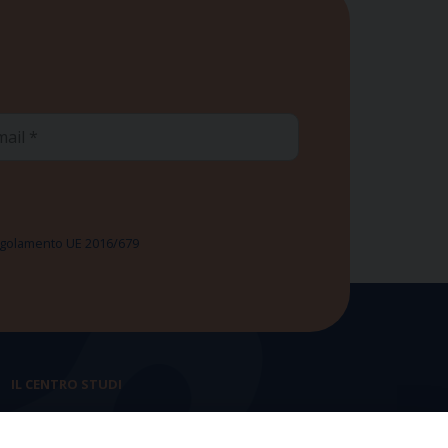
ail
 Regolamento UE 2016/679
IL CENTRO STUDI
La nostra storia