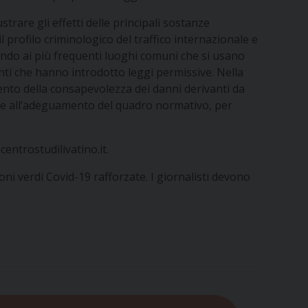
trare gli effetti delle principali sostanze
il profilo criminologico del traffico internazionale e
cando ai più frequenti luoghi comuni che si usano
nti che hanno introdotto leggi permissive. Nella
nto della consapevolezza dei danni derivanti da
mente all’adeguamento del quadro normativo, per
centrostudilivatino.it
.
oni verdi Covid-19 rafforzate. I giornalisti devono