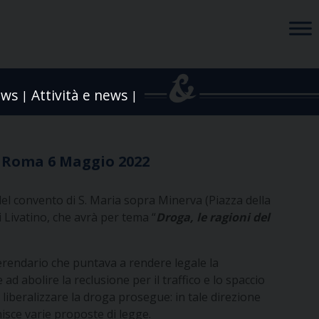
ews
Attività e news
|
|
| Roma 6 Maggio 2022
del convento di S. Maria sopra Minerva (Piazza della
 Livatino, che avrà per tema “
Droga, le ragioni del
ferendario che puntava a rendere legale la
 ad abolire la reclusione per il traffico e lo spaccio
 liberalizzare la droga prosegue: in tale direzione
nisce varie proposte di legge.