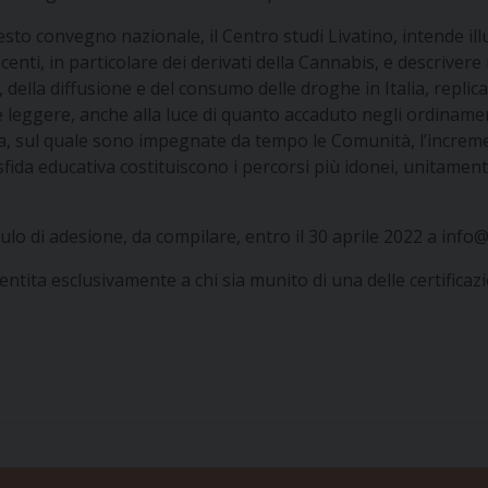
sto convegno nazionale, il Centro studi Livatino, intende illus
enti, in particolare dei derivati della Cannabis, e descrivere 
, della diffusione e del consumo delle droghe in Italia, repli
he leggere, anche alla luce di quanto accaduto negli ordiname
a, sul quale sono impegnate da tempo le Comunità, l’increme
la sfida educativa costituiscono i percorsi più idonei, unita
dulo di adesione
, da compilare, entro il 30 aprile 2022 a
info@
ntita esclusivamente a chi sia munito di una delle certificazi