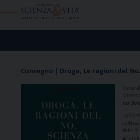
Skip
to
content
Convegno | Droga, Le ragioni del No
Venerdì
Minerva
no
.
Sci
La Cort
coltivaz
delle d
all’ord