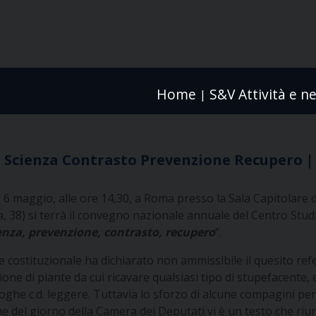
Home
S&V Attività e n
|
. Scienza Contrasto Prevenzione Recupero 
 6 maggio, alle ore 14,30, a Roma presso la Sala Capitolare 
, 38) si terrà il convegno nazionale annuale del Centro Studi
enza, prevenzione, contrasto, recupero
“.
e costituzionale ha dichiarato non ammissibile il quesito re
ione di piante da cui ricavare qualsiasi tipo di stupefacente, e
roghe c.d. leggere. Tuttavia lo sforzo di alcune compagini per
ine del giorno della Camera dei Deputati vi è un testo che riu