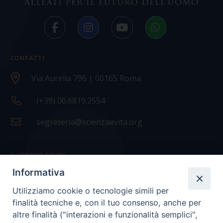
CONTATTI
Via Aurelia 796 | 00165 Roma
(+39) 06.6819.2554
segreteria@scienzaevita.org
IL CENTRO STUDI
Informativa
La nostra storia
Utilizziamo cookie o tecnologie simili per
Statuto
finalità tecniche e, con il tuo consenso, anche per
Presidenza e ufficio presidenza
altre finalità ("interazioni e funzionalità semplici",