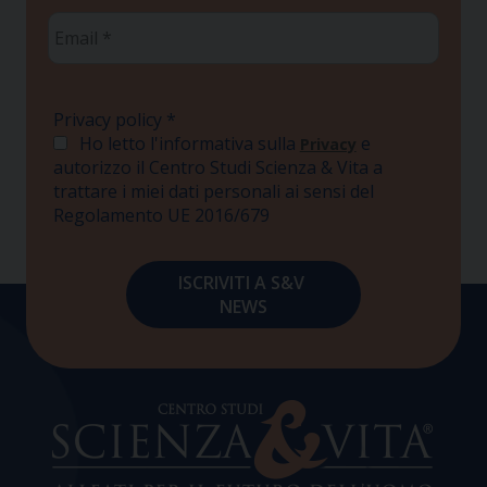
Email
*
Privacy policy
*
Ho letto l'informativa sulla
e
Privacy
autorizzo il Centro Studi Scienza & Vita a
trattare i miei dati personali ai sensi del
Regolamento UE 2016/679