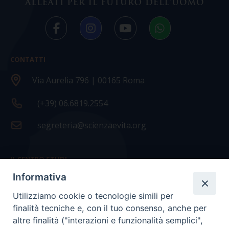
CONTATTI
Via Aurelia 796 | 00165 Roma
(+39) 06.6819.2554
segreteria@scienzaevita.org
IL CENTRO STUDI
Informativa
La nostra storia
Utilizziamo cookie o tecnologie simili per
Statuto
finalità tecniche e, con il tuo consenso, anche per
Presidenza e ufficio presidenza
altre finalità ("interazioni e funzionalità semplici",