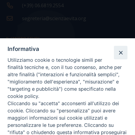
(+39) 06.6819.2554
segreteria@scienzaevita.org
IL CENTRO STUDI
Informativa
La nostra storia
Utilizziamo cookie o tecnologie simili per
Statuto
finalità tecniche e, con il tuo consenso, anche per
Presidenza e ufficio presidenza
altre finalità ("interazioni e funzionalità semplici",
"miglioramento dell'esperienza", "misurazione" e
Consiglio scientifico
"targeting e pubblicità") come specificato nella
cookie policy.
Coordinamento nazionale
Cliccando su "accetta" acconsenti all'utilizzo dei
cookie. Cliccando su "personalizza" puoi avere
maggiori informazioni sui cookie utilizzati e
personalizzare le tue preferenze. Cliccando su
"rifiuta" o chiudendo questa informativa proseguirai
COPYRIGHT Scienza & Vita - C.F
96600690588
- Tutti i