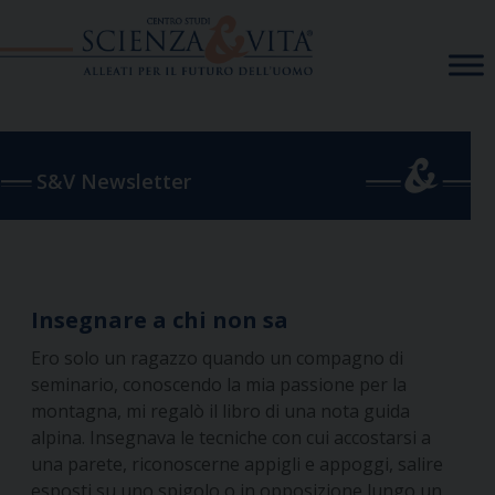
Skip
to
content
S&V Newsletter
Insegnare a chi non sa
Ero solo un ragazzo quando un compagno di
seminario, conoscendo la mia passione per la
montagna, mi regalò il libro di una nota guida
alpina. Insegnava le tecniche con cui accostarsi a
una parete, riconoscerne appigli e appoggi, salire
esposti su uno spigolo o in opposizione lungo un