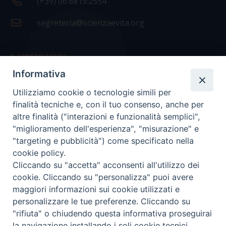
(+39) 06.6819.2554
segreteria@scienzaevita.org
IL CENTRO STUDI
Informativa
La nostra storia
Utilizziamo cookie o tecnologie simili per
Statuto
finalità tecniche e, con il tuo consenso, anche per
Presidenza e ufficio presidenza
altre finalità ("interazioni e funzionalità semplici",
"miglioramento dell'esperienza", "misurazione" e
Consiglio scientifico
"targeting e pubblicità") come specificato nella
cookie policy.
Coordinamento nazionale
Cliccando su "accetta" acconsenti all'utilizzo dei
cookie. Cliccando su "personalizza" puoi avere
maggiori informazioni sui cookie utilizzati e
personalizzare le tue preferenze. Cliccando su
"rifiuta" o chiudendo questa informativa proseguirai
COPYRIGHT Scienza & Vita - C.F
96600690588
- Tutti i
la navigazione installando i soli cookie tecnici.