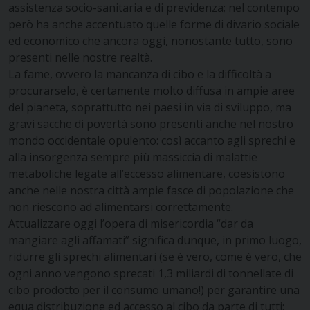
assistenza socio-sanitaria e di previdenza; nel contempo
però ha anche accentuato quelle forme di divario sociale
ed economico che ancora oggi, nonostante tutto, sono
presenti nelle nostre realtà.
La fame, ovvero la mancanza di cibo e la difficoltà a
procurarselo, è certamente molto diffusa in ampie aree
del pianeta, soprattutto nei paesi in via di sviluppo, ma
gravi sacche di povertà sono presenti anche nel nostro
mondo occidentale opulento: così accanto agli sprechi e
alla insorgenza sempre più massiccia di malattie
metaboliche legate all’eccesso alimentare, coesistono
anche nelle nostra città ampie fasce di popolazione che
non riescono ad alimentarsi correttamente.
Attualizzare oggi l’opera di misericordia “dar da
mangiare agli affamati” significa dunque, in primo luogo,
ridurre gli sprechi alimentari (se è vero, come è vero, che
ogni anno vengono sprecati 1,3 miliardi di tonnellate di
cibo prodotto per il consumo umano!) per garantire una
equa distribuzione ed accesso al cibo da parte di tutti: