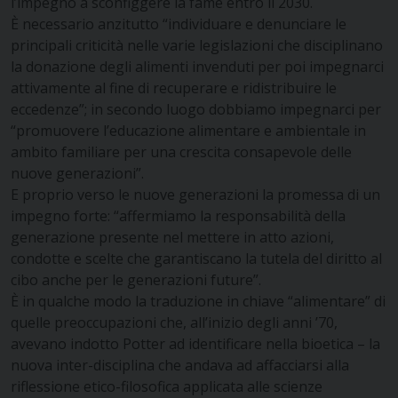
l’impegno a sconfiggere la fame entro il 2030.
È necessario anzitutto “individuare e denunciare le
principali criticità nelle varie legislazioni che disciplinano
la donazione degli alimenti invenduti per poi impegnarci
attivamente al fine di recuperare e ridistribuire le
eccedenze”; in secondo luogo dobbiamo impegnarci per
“promuovere l’educazione alimentare e ambientale in
ambito familiare per una crescita consapevole delle
nuove generazioni”.
E proprio verso le nuove generazioni la promessa di un
impegno forte: “affermiamo la responsabilità della
generazione presente nel mettere in atto azioni,
condotte e scelte che garantiscano la tutela del diritto al
cibo anche per le generazioni future”.
È in qualche modo la traduzione in chiave “alimentare” di
quelle preoccupazioni che, all’inizio degli anni ’70,
avevano indotto Potter ad identificare nella bioetica – la
nuova inter-disciplina che andava ad affacciarsi alla
riflessione etico-filosofica applicata alle scienze