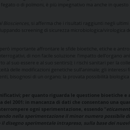
di fegato o di polmoni, è più impegnativo ma anche in questo c
l Biosciences,
si afferma che i risultati raggiunti negli ultim
viluppando screening di sicurezza microbiologica/virologica dei
 però importante affrontare le sfide bioetiche, etiche e antro
terrogativi, di non facile soluzione: l’impatto dell’organo anim
o al suo essere e al suo sentirsi); i rischi sanitari per la collet
eità delle modificazioni genetiche sull’animale; gli interessi fi
zienti, bisognosi di un organo; la provata possibilità biologi
nificativi; per quanto riguarda le questione bioetiche e
ta del 2001: in mancanza di dati che consentano una quant
interrompere ogni sperimentazione, essendo “
eticamente
gendo nella sperimentazione il minor numero possibile di
l disegno sperimentale intrapreso, sulla base dei nuovi