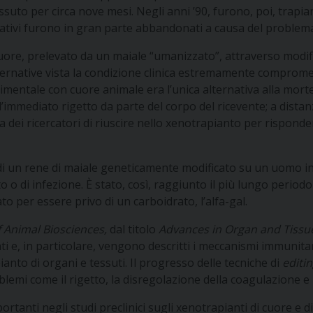
uto per circa nove mesi. Negli anni ’90, furono, poi, trapian
ntativi furono in gran parte abbandonati a causa del problema
uore, prelevato da un maiale “umanizzato”, attraverso modifi
alternative vista la condizione clinica estremamente comprom
rimentale con cuore animale era l’unica alternativa alla mo
immediato rigetto da parte del corpo del ricevente; a dista
 dei ricercatori di riuscire nello xenotrapianto per risponde
o di un rene di maiale geneticamente modificato su un uomo in
o o di infezione. È stato, così, raggiunto il più lungo perio
o per essere privo di un carboidrato, l’alfa-gal.
 Animal Biosciences,
dal titolo
Advances in Organ and Tissu
i e, in particolare, vengono descritti i meccanismi immunitar
ianto di organi e tessuti. Il progresso delle tecniche di
editi
lemi come il rigetto, la disregolazione della coagulazione e 
ortanti negli studi preclinici sugli xenotrapianti di cuore e