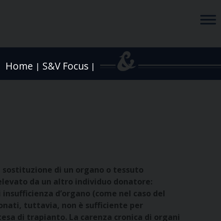
Home
S&V Focus
|
|
a sostituzione di un organo o tessuto
levato da un altro individuo donatore:
i insufficienza d’organo (come nel caso del
nati, tuttavia, non è sufficiente per
esa di trapianto. La carenza cronica di organi