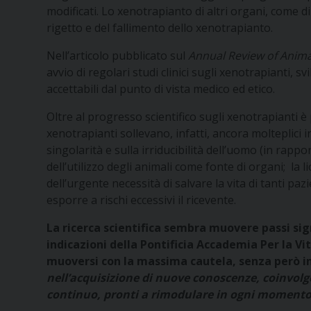
modificati. Lo xenotrapianto di altri organi, come 
rigetto e del fallimento dello xenotrapianto.
Nell’articolo pubblicato sul
Annual Review of Anima
avvio di regolari studi clinici sugli xenotrapianti, s
accettabili dal punto di vista medico ed etico.
Oltre al progresso scientifico sugli xenotrapianti è
xenotrapianti sollevano, infatti, ancora molteplici in
singolarità e sulla irriducibilità dell’uomo (in rapport
dell’utilizzo degli animali come fonte di organi; la lic
dell’urgente necessità di salvare la vita di tanti pa
esporre a rischi eccessivi il ricevente.
La ricerca scientifica sembra muovere passi sig
indicazioni della Pontificia Accademia Per la Vi
muoversi con la massima cautela, senza però 
nell’acquisizione di nuove conoscenze, coinvol
continuo, pronti a rimodulare in ogni momento i