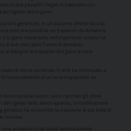
tati in due pazienti i fegati di babbuino con
 del rigetto dell’organo.
cazioni genetiche, in un paziente affetto da una
essa (non era possibile un trapianto da donatore
rte. L’organo impiantato nell’organismo umano ha
nza di due mesi però l’uomo è deceduto.
re al bisogno di trapianto d’organo di tanti
 stato di morte cerebrale: il rene ha continuato a
do di funzionamento di un rene trapiantato da
e Xenotransplantation,
sono riportati gli ultimi
i del rigetto dello xenotrapianto, la modificazione
ng
genetico ha consentito la creazione di più linee di
le zoonosi.
 di rene provenienti da maiali geneticamente