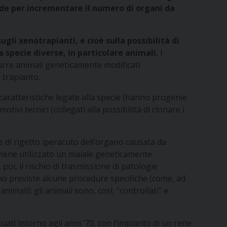
de per incrementare il numero di organi da
ugli xenotrapianti, e cioè sulla possibilità di
specie diverse, in particolare animali.
I
durre animali geneticamente modificati
 trapianto.
r caratteristiche legate alla specie (hanno progenie
vi tecnici (collegati alla possibilità di clonare i
 di rigetto iperacuto dell’organo causata da
 viene utilizzato un maiale geneticamente
poi, il rischio di trasmissione di patologie
ono previste alcune procedure specifiche (come, ad
nimali): gli animali sono, così, “controllati” e
tuati intorno agli anni ’70, con l’impianto di un rene