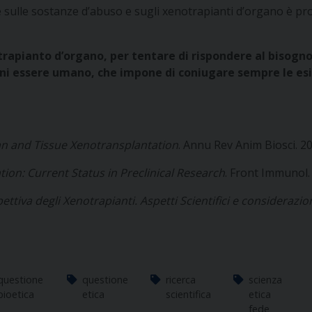
rche sulle sostanze d’abuso e sugli xenotrapianti d’organo è pro
trapianto d’organo, per tentare di rispondere al bisogn
gni essere umano, che impone di coniugare sempre le esige
n and Tissue Xenotransplantation
. Annu Rev Anim Biosci. 2
ion: Current Status in Preclinical Research
. Front Immunol.
ettiva degli Xenotrapianti. Aspetti Scientifici e considerazio
questione
questione
ricerca
scienza
bioetica
etica
scientifica
etica
fede