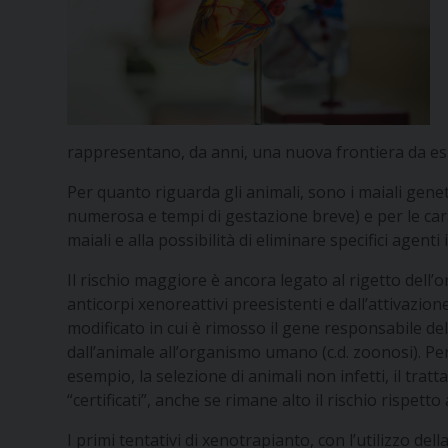
rappresentano, da anni, una nuova frontiera da espl
Per quanto riguarda gli animali, sono i maiali genet
numerosa e tempi di gestazione breve) e per le caratt
maiali e alla possibilità di eliminare specifici agenti 
Il rischio maggiore è ancora legato al rigetto dell
anticorpi xenoreattivi preesistenti e dall’attivazi
modificato in cui è rimosso il gene responsabile dell
dall’animale all’organismo umano (c.d. zoonosi). Pe
esempio, la selezione di animali non infetti, il tratt
“certificati”, anche se rimane alto il rischio rispet
I primi tentativi di xenotrapianto, con l’utilizzo de