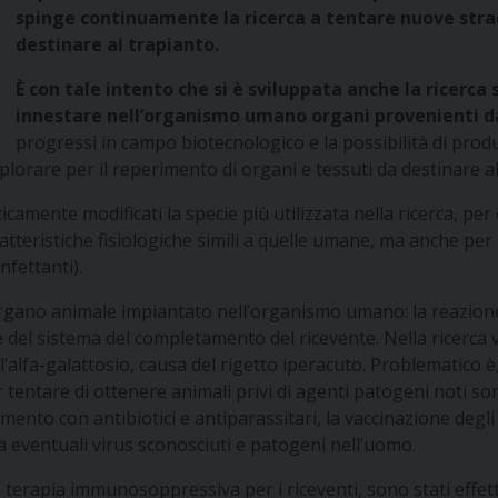
spinge continuamente la ricerca a tentare nuove stra
destinare al trapianto.
È con tale intento che si è sviluppata anche la ricerca s
innestare nell’organismo umano organi provenienti da 
progressi in campo biotecnologico e la possibilità di pro
orare per il reperimento di organi e tessuti da destinare al
icamente modificati la specie più utilizzata nella ricerca, pe
eristiche fisiologiche simili a quelle umane, ma anche per moti
infettanti).
’organo animale impiantato nell’organismo umano: la reazione
one del sistema del completamento del ricevente. Nella ricerca
’alfa-galattosio, causa del rigetto iperacuto. Problematico è, 
r tentare di ottenere animali privi di agenti patogeni noti s
amento con antibiotici e antiparassitari, la vaccinazione degli a
to a eventuali virus sconosciuti e patogeni nell’uomo.
lla terapia immunosoppressiva per i riceventi, sono stati effet