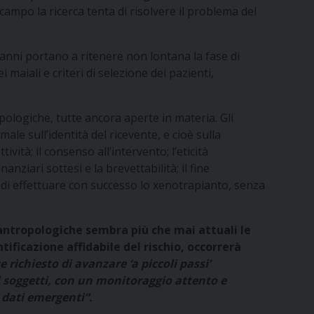
ampo la ricerca tenta di risolvere il problema del
i anni portano a ritenere non lontana la fase di
 maiali e criteri di selezione dei pazienti,
pologiche, tutte ancora aperte in materia. Gli
ale sull’identità del ricevente, e cioè sulla
tività; il consenso all’intervento; l’eticità
nanziari sottesi e la brevettabilità; il fine
ca di effettuare con successo lo xenotrapianto, senza
 antropologiche sembra più che mai attuali le
ificazione affidabile del rischio, occorrerà
 richiesto di avanzare ‘a piccoli passi’
 soggetti, con un monitoraggio attento e
 dati emergenti”.