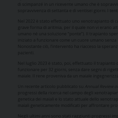
di scimpanzé in un ricevente umano che è sopravviss
sopravvivenza di settanta e di ventisei giorni. I te
Nel 2022 è stato effettuato uno xenotrapianto di c
grave forma di aritmia, per il quale non vi erano 
umano né una soluzione “ponte”). Il trapianto spe
iniziato a funzionare come un cuore umano senza l’
Nonostante ciò, l’intervento ha riacceso la speranza
pazienti.
Nel luglio 2023 è stato, poi, effettuato il trapiant
funzionare per 32 giorni, senza dare segni di rigett
maiale. Il rene proveniva da un maiale ingegnerizzat
Un recente articolo pubblicato su
Annual Review of
progressi della ricerca nel campo degli xenotrapiant
genetica dei maiali e lo stato attuale dello xenotrap
maiali geneticamente modificati per affrontare prob
Negli ultimi anni sono stati raggiunti progressi imp