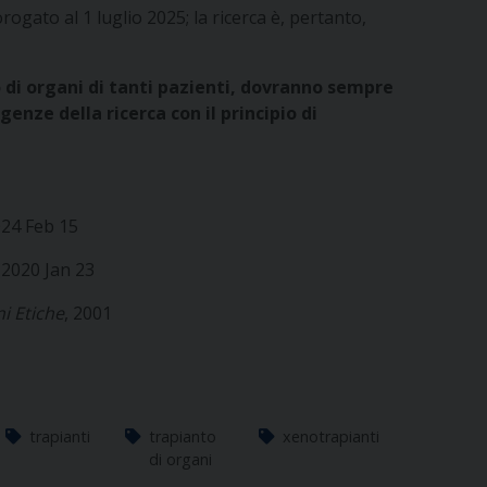
rogato al 1 luglio 2025; la ricerca è, pertanto,
o di organi di tanti pazienti, dovranno sempre
nze della ricerca con il principio di
024 Feb 15
 2020 Jan 23
ni Etiche
, 2001
trapianti
trapianto
xenotrapianti
di organi