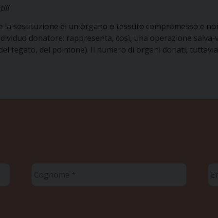
ili
nte la sostituzione di un organo o tessuto compromesso e no
dividuo donatore: rappresenta, così, una operazione salva-v
del fegato, del polmone). Il numero di organi donati, tuttavia
Cognome
Em
*
*