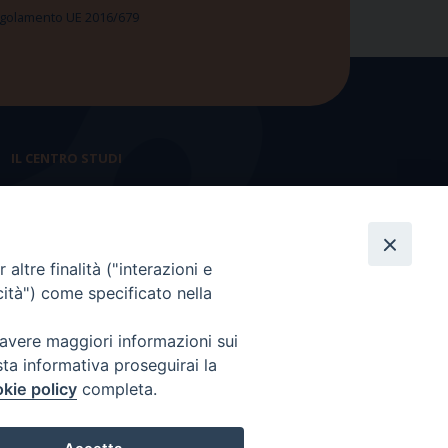
 Regolamento UE 2016/679
IL CENTRO STUDI
La nostra storia
Statuto
altre finalità ("interazioni e
Presidenza e ufficio presidenza
cità") come specificato nella
Consiglio scientifico
 avere maggiori informazioni sui
Coordinamento nazionale
sta informativa proseguirai la
kie policy
completa.