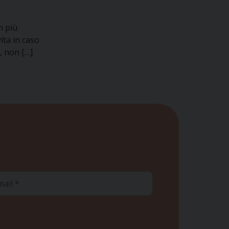
n più
ita in caso
, non […]
ail