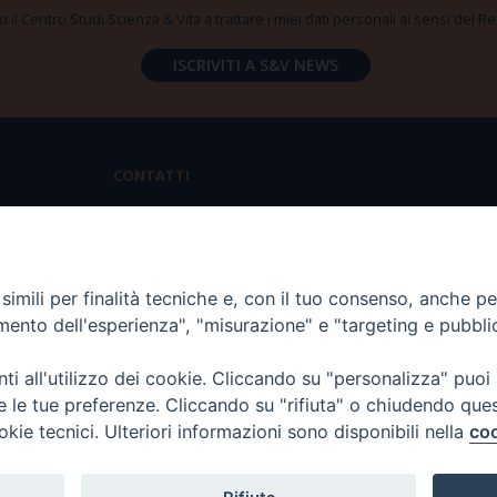
 il Centro Studi Scienza & Vita a trattare i miei dati personali ai sensi del
CONTATTI
Via Aurelia 796 | 00165 Roma
(+39) 06.6819.2554
imili per finalità tecniche e, con il tuo consenso, anche per 
segreteria@scienzaevita.org
amento dell'esperienza", "misurazione" e "targeting e pubbli
i all'utilizzo dei cookie. Cliccando su "personalizza" puoi
re le tue preferenze. Cliccando su "rifiuta" o chiudendo que
okie tecnici. Ulteriori informazioni sono disponibili nella
coo