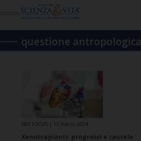
Skip
to
content
questione antropologic
S&V FOCUS | 13 marzo 2024
Xenotrapianti: progressi e cautele