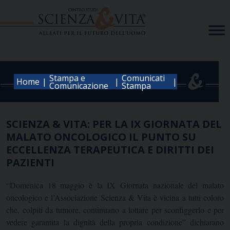
Skip
to
content
Stampa e
Comunicati
|
|
|
Home
Comunicazione
Stampa
SCIENZA & VITA: PER LA IX GIORNATA DEL
MALATO ONCOLOGICO IL PUNTO SU
ECCELLENZA TERAPEUTICA E DIRITTI DEI
PAZIENTI
“Domenica 18 maggio è la IX Giornata nazionale del malato
oncologico e l’Associazione Scienza & Vita è vicina a tutti coloro
che, colpiti da tumore, continuano a lottare per sconfiggerlo e per
vedere garantita la dignità della propria condizione” dichiarano