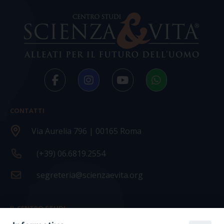
CONTATTI
Via Aurelia 796 | 00165 Roma
(+39) 06.6819.2554
segreteria@scienzaevita.org
IL CENTRO STUDI