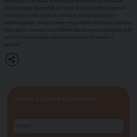
partecipare a una scelta terapeutica responsabile; giovarsi delle
migliori terapie disponibili; avvalersi di un appropriato supporto
psicologico; usufruire di un sistema di assistenza integrato e
multidisciplinare; poter ricorrere senza ritardo alla terapia palliativa.
Tutto questo concorre senza dubbio alla necessaria eccellenza delle
cure e all’indispensabile alleanza terapeutica tra medico e
paziente”.
Iscriviti a Scienza & Vita NEWS
Nome
*