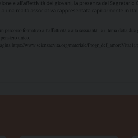
ione e all’affettività dei giovani, la presenza del Segretario G
 a una realtà associativa rappresentata capillarmente in Itali
rcorso formativo all’affettività e alla sessualità” è il tema della due gio
 pensiero unico.
pagina
https://www.scienzaevita.org/materiale/Progr_def_amoreVita(1).