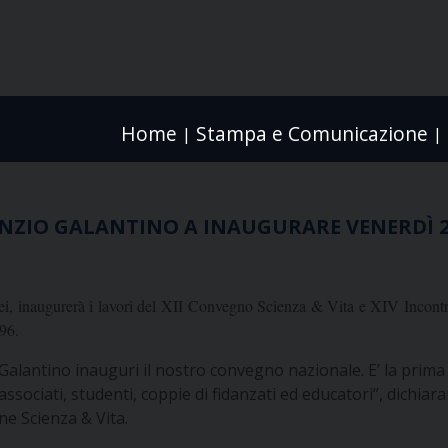
Home
Stampa e Comunicazione
|
|
. NUNZIO GALANTINO A INAUGURARE VENERDÌ
i, inaugurerà i lavori del XII Convegno Scienza & Vita e XIV Incontro 
796.
alantino inauguri il nostro convegno nazionale. E’ la prima 
associati, studenti, coppie di fidanzati ed educatori”, dichia
ne Scienza & Vita.