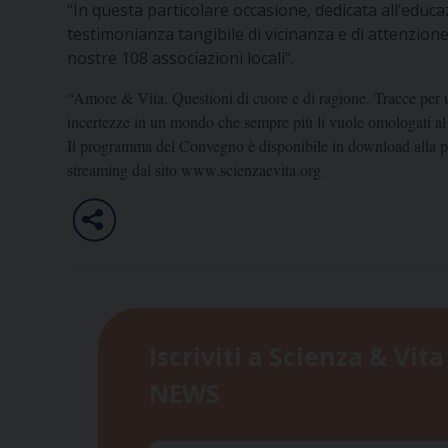
“In questa particolare occasione, dedicata all’educaz
testimonianza tangibile di vicinanza e di attenzione
nostre 108 associazioni locali”.
“Amore & Vita. Questioni di cuore e di ragione. Tracce per un pe
incertezze in un mondo che sempre più li vuole omologati al
Il programma del Convegno è disponibile in download alla 
streaming dal sito
www.scienzaevita.org
Iscriviti a Scienza & Vita
NEWS