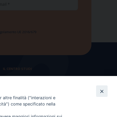
ail
 Regolamento UE 2016/679
IL CENTRO STUDI
La nostra storia
Statuto
altre finalità ("interazioni e
Presidenza e ufficio presidenza
cità") come specificato nella
Consiglio scientifico
 avere maggiori informazioni sui