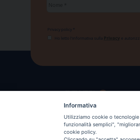
Nome
*
Privacy policy
*
Privacy
Ho letto l'informativa sulla
e autorizzo
Informativa
Utilizziamo cookie o tecnologie s
funzionalità semplici", "miglior
cookie policy.
Cliccando su "accetta" acconsent