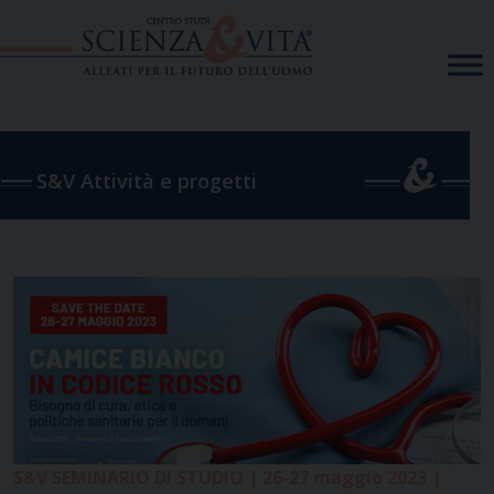
Skip
to
content
S&V Attività e progetti
S&V SEMINARIO DI STUDIO | 26-27 maggio 2023 |