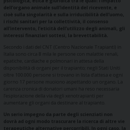
psicologica, etica e giuridica tra le quali: l’impatto
dell’organo animale sull’identità del ricevente, e
cioè sulla singolarità e sulla irriducibilità dell’uomo,
i rischi sanitari per la collettività, il consenso
all’intervento, l’eticità dell’utilizzo degli animali, gli
interessi finanziari sottesi, la brevettabilità.
Secondo i dati del CNT (Centro Nazionale Trapianti) in
Italia sono circa 8 mila le persone con malattie renali,
epatiche, cardiache e polmonari in attesa della
disponibilità di organi per il trapianto; negli Stati Uniti
oltre 100.000 persone si trovano in lista d’attesa e ogni
giorno 17 persone muoiono aspettando un organo. La
carenza cronica di donatori umani ha reso necessaria
l’esplorazione della via degli xenotrapianti per
aumentare gli organi da destinare al trapianto.
Un serio impegno da parte degli scienziati non
dovrà ad ogni modo trascurare la ricerca di altre vie
terapeutiche alternative percorribili. In ogni caso, la