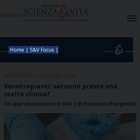
Skip
to
content
|
|
Home
S&V Focus
S&V FOCUS | 22 maggio 2024
Xenotrapianti: saranno presto una
realtà clinica?
Gli approfondimenti di S&V | di Francesca Piergentili