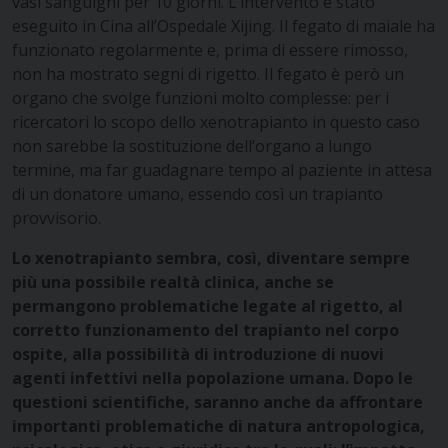
vasi sanguigni per 10 giorni. L’intervento è stato
eseguito in Cina all’Ospedale Xijing. Il fegato di maiale ha
funzionato regolarmente e, prima di essere rimosso,
non ha mostrato segni di rigetto. Il fegato è però un
organo che svolge funzioni molto complesse: per i
ricercatori lo scopo dello xenotrapianto in questo caso
non sarebbe la sostituzione dell’organo a lungo
termine, ma far guadagnare tempo al paziente in attesa
di un donatore umano, essendo così un trapianto
provvisorio.
Lo xenotrapianto sembra, così, diventare sempre
più una possibile realtà clinica, anche se
permangono problematiche legate al rigetto, al
corretto funzionamento del trapianto nel corpo
ospite, alla possibilità di introduzione di nuovi
agenti infettivi nella popolazione umana. Dopo le
questioni scientifiche, saranno anche da affrontare
importanti problematiche di natura antropologica,