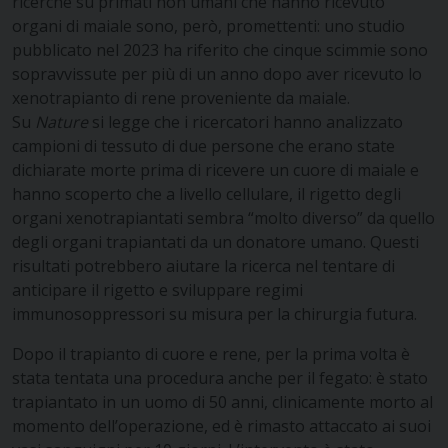
ricerche su primati non umani che hanno ricevuto
organi di maiale sono, però, promettenti: uno studio
pubblicato nel 2023 ha riferito che cinque scimmie sono
sopravvissute per più di un anno dopo aver ricevuto lo
xenotrapianto di rene proveniente da maiale.
Su
Nature
si legge che i ricercatori hanno analizzato
campioni di tessuto di due persone che erano state
dichiarate morte prima di ricevere un cuore di maiale e
hanno scoperto che a livello cellulare, il rigetto degli
organi xenotrapiantati sembra “molto diverso” da quello
degli organi trapiantati da un donatore umano. Questi
risultati potrebbero aiutare la ricerca nel tentare di
anticipare il rigetto e sviluppare regimi
immunosoppressori su misura per la chirurgia futura.
Dopo il trapianto di cuore e rene, per la prima volta è
stata tentata una procedura anche per il fegato: è stato
trapiantato in un uomo di 50 anni, clinicamente morto al
momento dell’operazione, ed è rimasto attaccato ai suoi