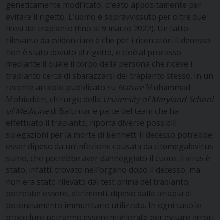
geneticamente modificato, creato appositamente per
evitare il rigetto. L’uomo è sopravvissuto per oltre due
mesi dal trapianto (fino al 9 marzo 2022). Un fatto
rilevante da evidenziare è che per i ricercatori il decesso
non è stato dovuto al rigetto, e cioè al processo
mediante il quale il corpo della persona che riceve il
trapianto cerca di sbarazzarsi del trapianto stesso. In un
recente articolo pubblicato su
Nature
Muhammad
Mohiuddin, chirurgo della
University of Maryland School
of Medicine
di Baltimor e parte del team che ha
effettuato il trapianto, riporta diverse possibili
spiegazioni per la morte di Bennett. Il decesso potrebbe
esser dipeso da un’infezione causata da citomegalovirus
suino, che potrebbe aver danneggiato il cuore: il virus è
stato, infatti, trovato nell’organo dopo il decesso, ma
non era stato rilevato dai test prima del trapianto;
potrebbe essere, altrimenti, dipeso dalla terapia di
potenziamento immunitario utilizzata. In ogni caso le
procedure potranno essere migliorate per evitare errori