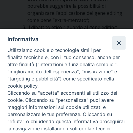
potrebbe suggerire la possibilità di
organizzare l’applicazione del gene editing
come bene “extra-mercato”;
Il dibattito etico riguardo al gene editing
affinché sia trasparente deve dichiarare la
Informativa
scelta del l’impostazione etica prescelta:
propongo il principio di coerenza con la
Utilizziamo cookie o tecnologie simili per
scienza medica per la scelta dell’orientamento
finalità tecniche e, con il tuo consenso, anche per
etico, suggerendo che l’unica coerente è il
altre finalità ("interazioni e funzionalità semplici",
realismo cognitivista.
"miglioramento dell'esperienza", "misurazione" e
"targeting e pubblicità") come specificato nella
Approfondisci qui
cookie policy.
Cliccando su "accetta" acconsenti all'utilizzo dei
cookie. Cliccando su "personalizza" puoi avere
maggiori informazioni sui cookie utilizzati e
personalizzare le tue preferenze. Cliccando su
"rifiuta" o chiudendo questa informativa proseguirai
la navigazione installando i soli cookie tecnici.