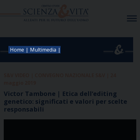
Skip
to
content
|
|
Home
Multimedia
S&V VIDEO | CONVEGNO NAZIONALE S&V | 24
maggio 2019
Victor Tambone | Etica dell’editing
genetico: significati e valori per scelte
responsabili