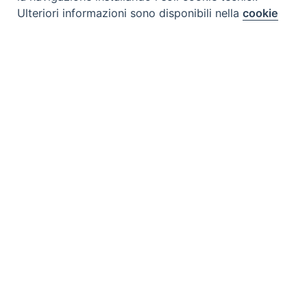
Ulteriori informazioni sono disponibili nella
cookie
Preferenze Cookie
policy
completa.
Personalizza
Rifiuta
Accetta
Iscriviti a Scienza & Vita NEWS
Nome
*
Cognome
*