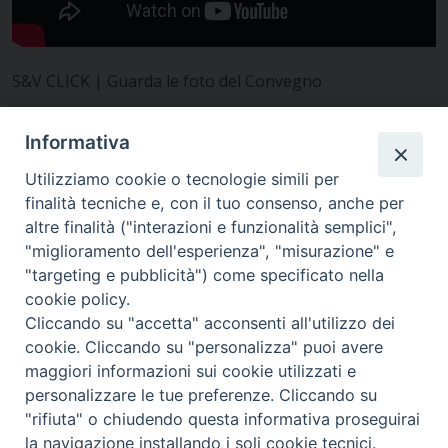
S&V CLICK | Guarda le foto del Convegno
In tema di Editin
g Genetico, vedi anche il Quaderno di
Informativa
S&V
Editing
genetico.
Utilizziamo cookie o tecnologie simili per
Saremo
finalità tecniche e, con il tuo consenso, anche per
davvero
altre finalità ("interazioni e funzionalità semplici",
tutti
"miglioramento dell'esperienza", "misurazione" e
perfetti?
"targeting e pubblicità") come specificato nella
Download
cookie policy.
QUI
Cliccando su "accetta" acconsenti all'utilizzo dei
cookie. Cliccando su "personalizza" puoi avere
maggiori informazioni sui cookie utilizzati e
personalizzare le tue preferenze. Cliccando su
"rifiuta" o chiudendo questa informativa proseguirai
la navigazione installando i soli cookie tecnici.