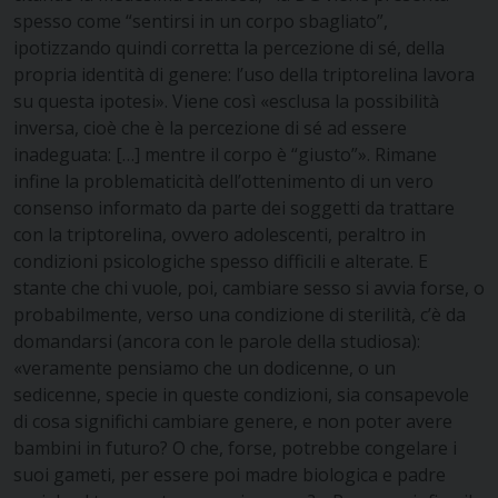
spesso come “sentirsi in un corpo sbagliato”,
ipotizzando quindi corretta la percezione di sé, della
propria identità di genere: l’uso della triptorelina lavora
su questa ipotesi». Viene così «esclusa la possibilità
inversa, cioè che è la percezione di sé ad essere
inadeguata: […] mentre il corpo è “giusto”». Rimane
infine la problematicità dell’ottenimento di un vero
consenso informato da parte dei soggetti da trattare
con la triptorelina, ovvero adolescenti, peraltro in
condizioni psicologiche spesso difficili e alterate. E
stante che chi vuole, poi, cambiare sesso si avvia forse, o
probabilmente, verso una condizione di sterilità, c’è da
domandarsi (ancora con le parole della studiosa):
«veramente pensiamo che un dodicenne, o un
sedicenne, specie in queste condizioni, sia consapevole
di cosa significhi cambiare genere, e non poter avere
bambini in futuro? O che, forse, potrebbe congelare i
suoi gameti, per essere poi madre biologica e padre