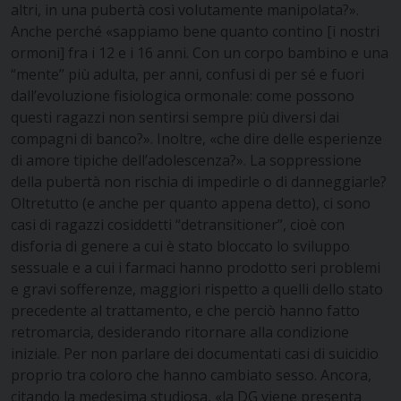
altri, in una pubertà così volutamente manipolata?».
Anche perché «sappiamo bene quanto contino [i nostri
ormoni] fra i 12 e i 16 anni. Con un corpo bambino e una
“mente” più adulta, per anni, confusi di per sé e fuori
dall’evoluzione fisiologica ormonale: come possono
questi ragazzi non sentirsi sempre più diversi dai
compagni di banco?». Inoltre, «che dire delle esperienze
di amore tipiche dell’adolescenza?». La soppressione
della pubertà non rischia di impedirle o di danneggiarle?
Oltretutto (e anche per quanto appena detto), ci sono
casi di ragazzi cosiddetti “detransitioner”, cioè con
disforia di genere a cui è stato bloccato lo sviluppo
sessuale e a cui i farmaci hanno prodotto seri problemi
e gravi sofferenze, maggiori rispetto a quelli dello stato
precedente al trattamento, e che perciò hanno fatto
retromarcia, desiderando ritornare alla condizione
iniziale. Per non parlare dei documentati casi di suicidio
proprio tra coloro che hanno cambiato sesso. Ancora,
citando la medesima studiosa, «la DG viene presenta