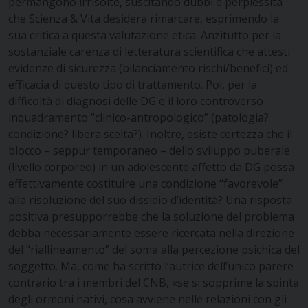
permangono irrisolte, suscitando dubbi e perplessità
che Scienza & Vita desidera rimarcare, esprimendo la
sua critica a questa valutazione etica. Anzitutto per la
sostanziale carenza di letteratura scientifica che attesti
evidenze di sicurezza (bilanciamento rischi/benefici) ed
efficacia di questo tipo di trattamento. Poi, per la
difficoltà di diagnosi delle DG e il loro controverso
inquadramento “clinico-antropologico” (patologia?
condizione? libera scelta?). Inoltre, esiste certezza che il
blocco – seppur temporaneo – dello sviluppo puberale
(livello corporeo) in un adolescente affetto da DG possa
effettivamente costituire una condizione “favorevole”
alla risoluzione del suo dissidio d’identità? Una risposta
positiva presupporrebbe che la soluzione del problema
debba necessariamente essere ricercata nella direzione
del “riallineamento” del soma alla percezione psichica del
soggetto. Ma, come ha scritto l’autrice dell’unico parere
contrario tra i membri del CNB, «se si sopprime la spinta
degli ormoni nativi, cosa avviene nelle relazioni con gli