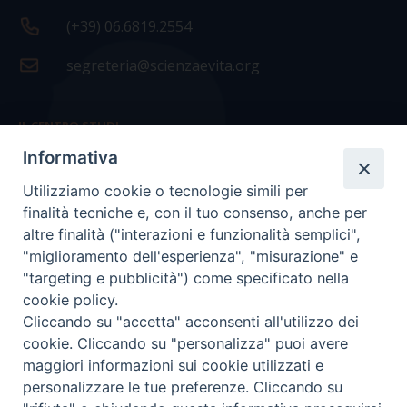
(+39) 06.6819.2554
segreteria@scienzaevita.org
IL CENTRO STUDI
Informativa
La nostra storia
Utilizziamo cookie o tecnologie simili per
Statuto
finalità tecniche e, con il tuo consenso, anche per
Presidenza e ufficio presidenza
altre finalità ("interazioni e funzionalità semplici",
"miglioramento dell'esperienza", "misurazione" e
Consiglio scientifico
"targeting e pubblicità") come specificato nella
cookie policy.
Coordinamento nazionale
Cliccando su "accetta" acconsenti all'utilizzo dei
cookie. Cliccando su "personalizza" puoi avere
maggiori informazioni sui cookie utilizzati e
personalizzare le tue preferenze. Cliccando su