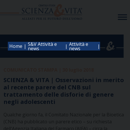
Skip
to
content
S&V Attività e
Attività e
|
|
|
Home
news
news
COMUNICATO STAMPA | 30 luglio 2018
SCIENZA & VITA | Osservazioni in merito
al recente parere del CNB sul
trattamento delle disforie di genere
negli adolescenti
Qualche giorno fa, il Comitato Nazionale per la Bioetica
(CNB) ha pubblicato un parere etico – su richiesta
dell’Agenzia Italiana del Farmaco (AIFA) – circa la