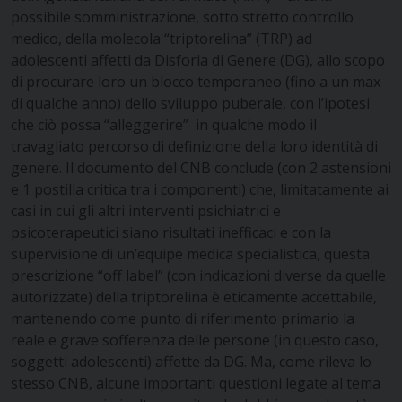
possibile somministrazione, sotto stretto controllo
medico, della molecola “triptorelina” (TRP) ad
adolescenti affetti da Disforia di Genere (DG), allo scopo
di procurare loro un blocco temporaneo (fino a un max
di qualche anno) dello sviluppo puberale, con l’ipotesi
che ciò possa “alleggerire” in qualche modo il
travagliato percorso di definizione della loro identità di
genere. Il documento del CNB conclude (con 2 astensioni
e 1 postilla critica tra i componenti) che, limitatamente ai
casi in cui gli altri interventi psichiatrici e
psicoterapeutici siano risultati inefficaci e con la
supervisione di un’equipe medica specialistica, questa
prescrizione “off label” (con indicazioni diverse da quelle
autorizzate) della triptorelina è eticamente accettabile,
mantenendo come punto di riferimento primario la
reale e grave sofferenza delle persone (in questo caso,
soggetti adolescenti) affette da DG. Ma, come rileva lo
stesso CNB, alcune importanti questioni legate al tema