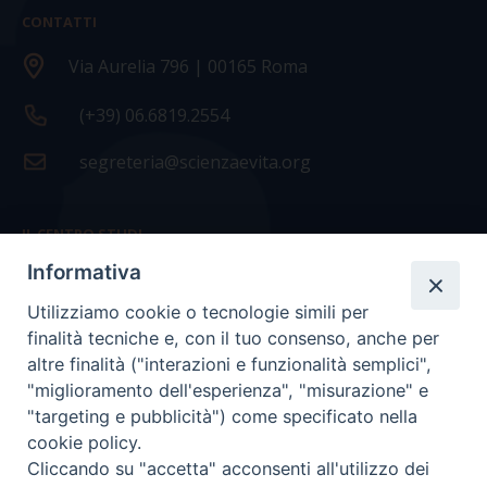
CONTATTI
Via Aurelia 796 | 00165 Roma
(+39) 06.6819.2554
segreteria@scienzaevita.org
IL CENTRO STUDI
Informativa
La nostra storia
Utilizziamo cookie o tecnologie simili per
Statuto
finalità tecniche e, con il tuo consenso, anche per
Presidenza e ufficio presidenza
altre finalità ("interazioni e funzionalità semplici",
"miglioramento dell'esperienza", "misurazione" e
Consiglio scientifico
"targeting e pubblicità") come specificato nella
cookie policy.
Coordinamento nazionale
Cliccando su "accetta" acconsenti all'utilizzo dei