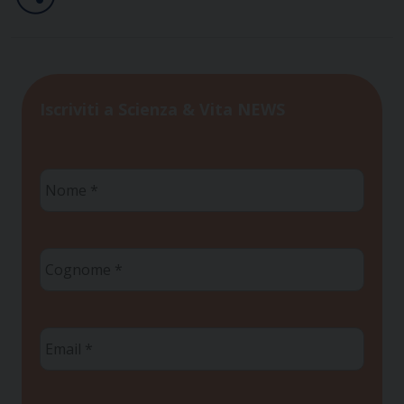
Iscriviti a Scienza & Vita NEWS
Nome
*
Cognome
*
Email
*