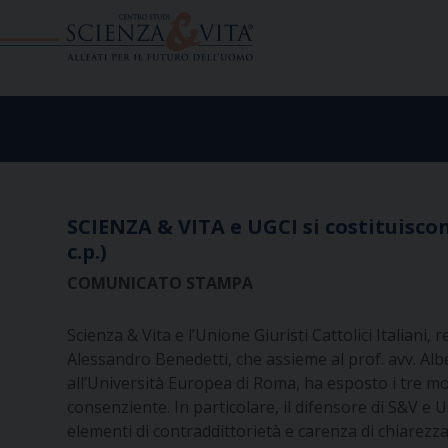
Skip
to
content
SCIENZA & VITA e UGCI si costituisco
c.p.)
COMUNICATO STAMPA
Scienza & Vita e l’Unione Giuristi Cattolici Italiani,
Alessandro Benedetti, che assieme al prof. avv. Albe
all’Università Europea di Roma, ha esposto i tre mo
consenziente. In particolare, il difensore di S&V e 
elementi di contraddittorietà e carenza di chiarezz