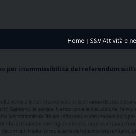
Home
S&V Attività e n
|
no per inammissibilità del referendum sull’
 realtà vicine alle Cei, si sono costituite e hanno discusso st
rto Gambino, le assiste. Nel corso della discussione, l’avvoc
tivi dell’inammissibilità del referendum che intende abrogare
UGCI ha articolato il suo ragionamento, rappresentando fondat
a riscontrabili nella formulazione del quesito referendario; 