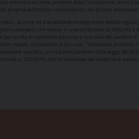
ela minima a un bene protetto dalla Costituzione, ovvero la 
à propria dell’istituto referendario), ma di fatto manipolati
raltro, la triste ed inaccettabile conseguenza dell’abrogazi
soggetti vulnerabili, che vivono in una condizione di difficol
si per la vita di numerose persone e non solo dei pazienti in 
nte malate, unitamente ai loro cari, “reclamano piuttosto che
parazione specifica, con il potenziamento della legge 38/20
uzionale n. 242/2019, che un’eventuale declaratoria di ammiss