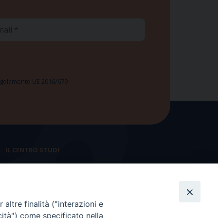
ail
 Regolamento UE 2016/679
IL CENTRO STUDI
La nostra storia
Statuto
altre finalità ("interazioni e
Presidenza e ufficio presidenza
cità") come specificato nella