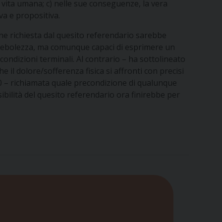
vita umana; c) nelle sue conseguenze, la vera
va e propositiva.
one richiesta dal quesito referendario sarebbe
tà e debolezza, ma comunque capaci di esprimere un
condizioni terminali. Al contrario – ha sottolineato
 il dolore/sofferenza fisica si affronti con precisi
10 – richiamata quale precondizione di qualunque
ibilità del quesito referendario ora finirebbe per