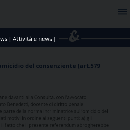
ews
Attività e news
|
|
omicidio del consenziente (art.579
amane davanti alla Consulta, con l’avvocato
ato Benedetti, docente di diritto penale
 parte della norma incriminatrice sull’omicidio del
i motivi in ordine ai seguenti punti: a) gli
b) il fatto che il presente referendum abrogherebbe