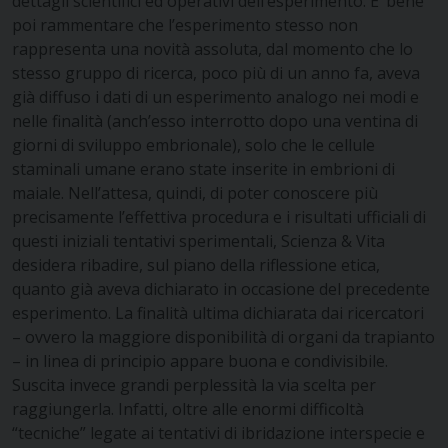
dettagli scientifici ed operativi dell’esperimento. E’ bene
poi rammentare che l’esperimento stesso non
rappresenta una novità assoluta, dal momento che lo
stesso gruppo di ricerca, poco più di un anno fa, aveva
già diffuso i dati di un esperimento analogo nei modi e
nelle finalità (anch’esso interrotto dopo una ventina di
giorni di sviluppo embrionale), solo che le cellule
staminali umane erano state inserite in embrioni di
maiale. Nell’attesa, quindi, di poter conoscere più
precisamente l’effettiva procedura e i risultati ufficiali di
questi iniziali tentativi sperimentali, Scienza & Vita
desidera ribadire, sul piano della riflessione etica,
quanto già aveva dichiarato in occasione del precedente
esperimento. La finalità ultima dichiarata dai ricercatori
– ovvero la maggiore disponibilità di organi da trapianto
– in linea di principio appare buona e condivisibile.
Suscita invece grandi perplessità la via scelta per
raggiungerla. Infatti, oltre alle enormi difficoltà
“tecniche” legate ai tentativi di ibridazione interspecie e