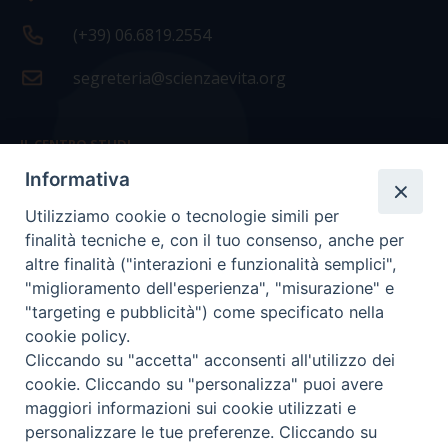
(+39) 06.6819.2554
segreteria@scienzaevita.org
IL CENTRO STUDI
Informativa
La nostra storia
Utilizziamo cookie o tecnologie simili per
Statuto
finalità tecniche e, con il tuo consenso, anche per
Presidenza e ufficio presidenza
altre finalità ("interazioni e funzionalità semplici",
"miglioramento dell'esperienza", "misurazione" e
Consiglio scientifico
"targeting e pubblicità") come specificato nella
cookie policy.
Coordinamento nazionale
Cliccando su "accetta" acconsenti all'utilizzo dei
cookie. Cliccando su "personalizza" puoi avere
maggiori informazioni sui cookie utilizzati e
personalizzare le tue preferenze. Cliccando su