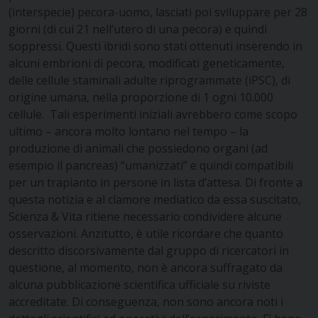
(interspecie) pecora-uomo, lasciati poi sviluppare per 28
giorni (di cui 21 nell’utero di una pecora) e quindi
soppressi. Questi ibridi sono stati ottenuti inserendo in
alcuni embrioni di pecora, modificati geneticamente,
delle cellule staminali adulte riprogrammate (iPSC), di
origine umana, nella proporzione di 1 ogni 10.000
cellule. Tali esperimenti iniziali avrebbero come scopo
ultimo – ancora molto lontano nel tempo – la
produzione di animali che possiedono organi (ad
esempio il pancreas) “umanizzati” e quindi compatibili
per un trapianto in persone in lista d’attesa. Di fronte a
questa notizia e al clamore mediatico da essa suscitato,
Scienza & Vita ritiene necessario condividere alcune
osservazioni. Anzitutto, è utile ricordare che quanto
descritto discorsivamente dal gruppo di ricercatori in
questione, al momento, non è ancora suffragato da
alcuna pubblicazione scientifica ufficiale su riviste
accreditate. Di conseguenza, non sono ancora noti i