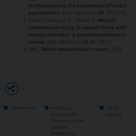
study exploring the experiences of Dutch
psychiatrists
.
BMC Psychiatry
19
, 74 (2019).
Favron-Godbout, C., Racine, E.
Medical
assistance in dying for people living with
mental disorders: a qualitative thematic
review
.
BMC Med Ethics
24
, 86 (2023)
OMS,
World mental health report,
2022
depressione
eutanasia
salute
accanimento
mentale
terapeutico cure
palliative
testamento