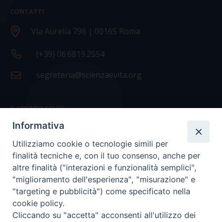
CONTATTI
Via Aurelia 796 | 00165 Roma
(+39) 06.6819.2554
segreteria@scienzaevita.org
IL CENTRO STUDI
Informativa
La nostra storia
Utilizziamo cookie o tecnologie simili per
Statuto
finalità tecniche e, con il tuo consenso, anche per
Presidenza e ufficio presidenza
altre finalità ("interazioni e funzionalità semplici",
"miglioramento dell'esperienza", "misurazione" e
Consiglio scientifico
"targeting e pubblicità") come specificato nella
cookie policy.
Coordinamento nazionale
Cliccando su "accetta" acconsenti all'utilizzo dei