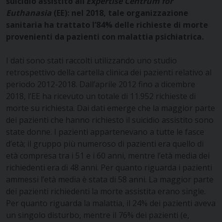
suicidio assistito all’
Expertise Centrum for
Euthanasia
(EE): nel 2018, tale organizzazione
sanitaria ha trattato l’84% delle richieste di morte
provenienti da pazienti con malattia psichiatrica.
I dati sono stati raccolti utilizzando uno studio
retrospettivo della cartella clinica dei pazienti relativo al
periodo 2012-2018. Dall’aprile 2012 fino a dicembre
2018, l’EE ha ricevuto un totale di 11.952 richieste di
morte su richiesta. Dai dati emerge che la maggior parte
dei pazienti che hanno richiesto il suicidio assistito sono
state donne. I pazienti appartenevano a tutte le fasce
d’età; il gruppo più numeroso di pazienti era quello di
età compresa tra i 51 e i 60 anni, mentre l’età media dei
richiedenti era di 48 anni. Per quanto riguarda i pazienti
ammessi l’età media è stata di 58 anni. La maggior parte
dei pazienti richiedenti la morte assistita erano single.
Per quanto riguarda la malattia, il 24% dei pazienti aveva
un singolo disturbo, mentre il 76% dei pazienti (e,