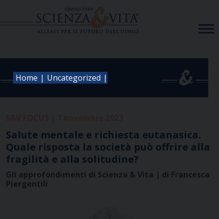
Skip
to
content
|
|
Home
Uncategorized
S&V FOCUS | 7 novembre 2023
Salute mentale e richiesta eutanasica.
Quale risposta la società può offrire alla
fragilità e alla solitudine?
Gli approfondimenti di Scienza & Vita | di Francesca
Piergentili