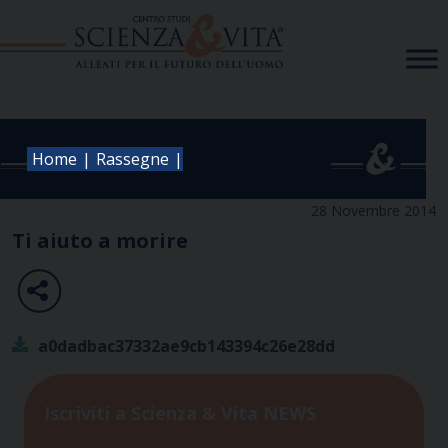
Skip
to
content
|
|
Home
Rassegne
28 Novembre 2014
Ti aiuto a morire
a0dadbac37332ae9cb143394c26e28dd
Iscriviti a Scienza & Vita NEWS