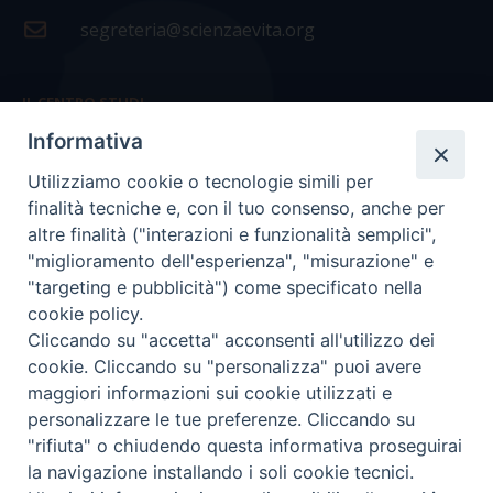
segreteria@scienzaevita.org
IL CENTRO STUDI
Informativa
La nostra storia
Utilizziamo cookie o tecnologie simili per
Statuto
finalità tecniche e, con il tuo consenso, anche per
Presidenza e ufficio presidenza
altre finalità ("interazioni e funzionalità semplici",
"miglioramento dell'esperienza", "misurazione" e
Consiglio scientifico
"targeting e pubblicità") come specificato nella
cookie policy.
Coordinamento nazionale
Cliccando su "accetta" acconsenti all'utilizzo dei
cookie. Cliccando su "personalizza" puoi avere
maggiori informazioni sui cookie utilizzati e
personalizzare le tue preferenze. Cliccando su
"rifiuta" o chiudendo questa informativa proseguirai
COPYRIGHT Scienza & Vita - C.F
96600690588
- Tutti i
la navigazione installando i soli cookie tecnici.
diritti -
Privacy
-
Credits