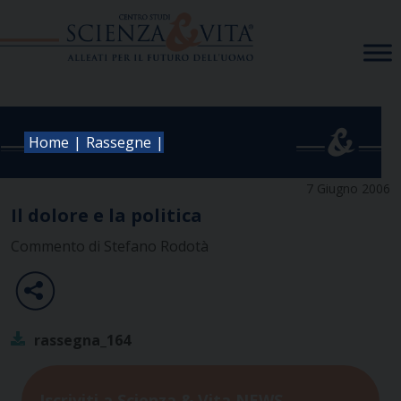
Skip
to
content
|
|
Home
Rassegne
7 Giugno 2006
Il dolore e la politica
Commento di Stefano Rodotà
rassegna_164
Iscriviti a Scienza & Vita NEWS