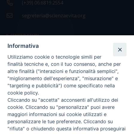
(+39) 06.6819.2554
segreteria@scienzaevita.org
IL CENTRO STUDI
Informativa
La nostra storia
Utilizziamo cookie o tecnologie simili per
Statuto
finalità tecniche e, con il tuo consenso, anche per
Presidenza e ufficio presidenza
altre finalità ("interazioni e funzionalità semplici",
"miglioramento dell'esperienza", "misurazione" e
Consiglio scientifico
"targeting e pubblicità") come specificato nella
cookie policy.
Coordinamento nazionale
Cliccando su "accetta" acconsenti all'utilizzo dei
cookie. Cliccando su "personalizza" puoi avere
maggiori informazioni sui cookie utilizzati e
personalizzare le tue preferenze. Cliccando su
"rifiuta" o chiudendo questa informativa proseguirai
COPYRIGHT Scienza & Vita - C.F
96600690588
- Tutti i