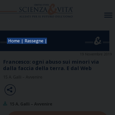
Skip
to
content
|
|
Home
Rassegne
19 Novembre 2019
Francesco: ogni abuso sui minori via
dalla faccia della terra. E dal Web
15 A. Galli – Avvenire
15 A. Galli – Avvenire