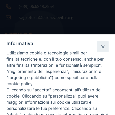
(+39) 06.6819.2554
segreteria@scienzaevita.org
IL CENTRO STUDI
Informativa
La nostra storia
Utilizziamo cookie o tecnologie simili per
Statuto
finalità tecniche e, con il tuo consenso, anche per
Presidenza e ufficio presidenza
altre finalità ("interazioni e funzionalità semplici",
"miglioramento dell'esperienza", "misurazione" e
Consiglio scientifico
"targeting e pubblicità") come specificato nella
cookie policy.
Coordinamento nazionale
Cliccando su "accetta" acconsenti all'utilizzo dei
cookie. Cliccando su "personalizza" puoi avere
maggiori informazioni sui cookie utilizzati e
personalizzare le tue preferenze. Cliccando su
"rifiuta" o chiudendo questa informativa proseguirai