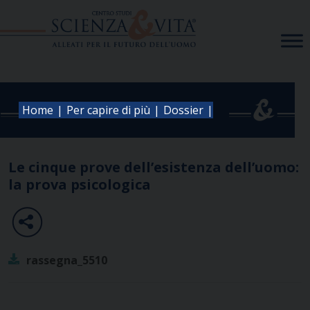
Skip
to
content
|
|
|
Home
Per capire di più
Dossier
Le cinque prove dell’esistenza dell’uomo:
la prova psicologica
rassegna_5510