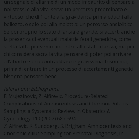
un segnale di allarme di un modo impaurito di pensare a
noi stessi e alla vita; serve un percorso preordinato e
virtuoso, che di fronte alla gravidanza prima educhi alla
bellezza, e solo poi alla malattia: un percorso ansiolitico.
Se poi proprio lo stato di ansia è grande, si accerti anche
la presenza di eventuali malattie fetali genetiche, come
scelta fatta per venire incontro allo stato d’ansia, ma per
chi considera sacra la vita pensare di poter poi arrivare
all’aborto è una contraddizione gravissima. Insomma,
prima di entrare in un processo di accertamenti genetici
bisogna pensarci bene.
Riferimenti Bibliografici:
F. Mujezinovic, Z. Alfirevic, Procedure-Related
Complications of Amniocentesis and Chorionic Villous
Sampling: a Systematic Review, in Obstetrics &
Gynecology 110 (2007) 687-694.
Z. Alfirevic, K. Sundberg, S. Brigham, Amniocentesis and
Chorionic Villus Sampling for Prenatal Diagnosis, in