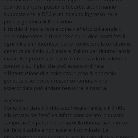
quando è ancora possibile l’aborto, alcuni hanno
supposto che la DPG è un indebito ingresso nella
privacy genetica dell’individuo.
Il rischio di morte fetale come « effetto collaterale »
dell’amniocentesi è rilevante: cinque-dieci morti fetali
ogni mille amniocentesi. Certo, conoscere la condizione
genetica del figlio può essere d’aiuto per ridurre l’ansia;
ma la DGP può essere esito di un’ansia da desiderio di
controllo sul figlio, che può essere ordinata
all’interruzione di gravidanza in caso di anomalia
genetica e se invece di esser contenuta viene
assecondata può andare ben oltre la nascita.
Ragione
Come bilanciare il diritto a soffocare l’ansia e il diritto
alla privacy del feto? Va infatti considerato in questo
campo sia l’impatto dell’ansia della donna, sia il diritto
del feto disabile a non essere discriminato. La
gravidanza troppo spesso si vive in solitudine e in preda