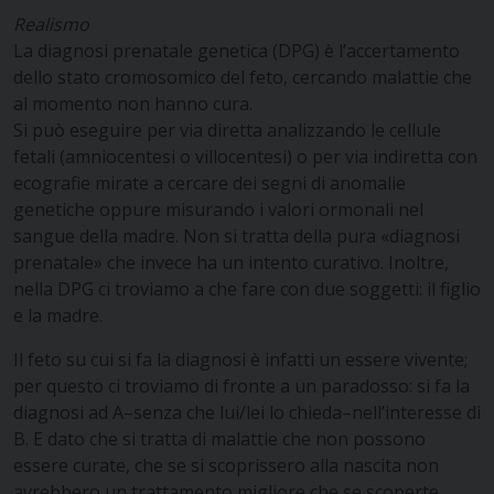
Realismo
La diagnosi prenatale genetica (DPG) è l’accertamento
dello stato cromosomico del feto, cercando malattie che
al momento non hanno cura.
Si può eseguire per via diretta analizzando le cellule
fetali (amniocentesi o villocentesi) o per via indiretta con
ecografie mirate a cercare dei segni di anomalie
genetiche oppure misurando i valori ormonali nel
sangue della madre. Non si tratta della pura «diagnosi
prenatale» che invece ha un intento curativo. Inoltre,
nella DPG ci troviamo a che fare con due soggetti: il figlio
e la madre.
Il feto su cui si fa la diagnosi è infatti un essere vivente;
per questo ci troviamo di fronte a un paradosso: si fa la
diagnosi ad A–senza che lui/lei lo chieda–nell’interesse di
B. E dato che si tratta di malattie che non possono
essere curate, che se si scoprissero alla nascita non
avrebbero un trattamento migliore che se scoperte