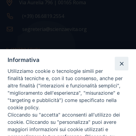
Via Aurelia 796 | 00165 Roma
(+39) 06.6819.2554
segreteria@scienzaevita.org
IL CENTRO STUDI
Informativa
La nostra storia
Utilizziamo cookie o tecnologie simili per
Statuto
finalità tecniche e, con il tuo consenso, anche per
Presidenza e ufficio presidenza
altre finalità ("interazioni e funzionalità semplici",
"miglioramento dell'esperienza", "misurazione" e
Consiglio scientifico
"targeting e pubblicità") come specificato nella
cookie policy.
Coordinamento nazionale
Cliccando su "accetta" acconsenti all'utilizzo dei
cookie. Cliccando su "personalizza" puoi avere
maggiori informazioni sui cookie utilizzati e