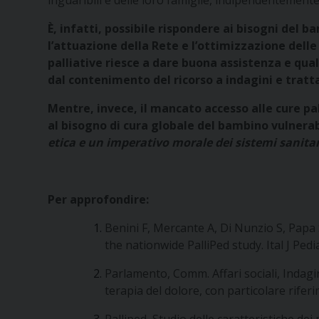
inguaribili e delle loro famiglie, indipendentemente 
È, infatti, possibile rispondere ai bisogni del 
l’attuazione della Rete e l’ottimizzazione delle 
palliative riesce a dare buona assistenza e quali
dal contenimento del ricorso a indagini e trat
Mentre, invece, il mancato accesso alle cure pa
al bisogno di cura globale del bambino vulnera
etica e un imperativo morale dei sistemi sanitar
Per approfondire:
Benini F, Mercante A, Di Nunzio S, Papa S
the nationwide PalliPed study. Ital J Ped
Parlamento, Comm. Affari sociali, Indagin
terapia del dolore, con particolare rifer