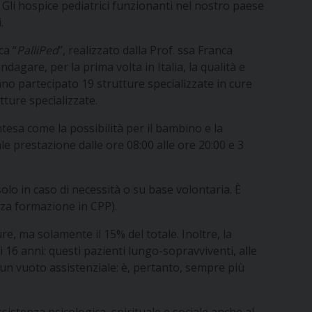
%. Gli hospice pediatrici funzionanti nel nostro paese
.
ca “
PalliPed
”, realizzato dalla Prof. ssa Franca
agare, per la prima volta in Italia, la qualità e
hanno partecipato 19 strutture specializzate in cure
tture specializzate.
ntesa come la possibilità per il bambino e la
le prestazione dalle ore 08:00 alle ore 20:00 e 3
solo in caso di necessità o su base volontaria. È
nza formazione in CPP).
e, ma solamente il 15% del totale. Inoltre, la
i 16 anni: questi pazienti lungo-sopravviventi, alle
, un vuoto assistenziale: è, pertanto, sempre più