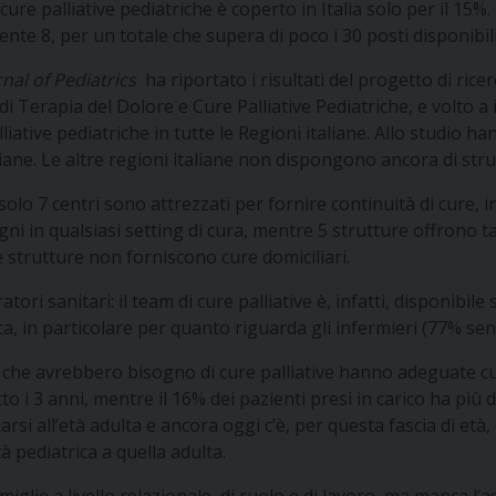
cure palliative pediatriche è coperto in Italia solo per il 15
ente 8, per un totale che supera di poco i 30 posti disponibili
rnal of Pediatrics
ha riportato i risultati del progetto di ricer
Terapia del Dolore e Cure Palliative Pediatriche, e volto a ind
lliative pediatriche in tutte le Regioni italiane. Allo studio 
liane. Le altre regioni italiane non dispongono ancora di stru
olo 7 centri sono attrezzati per fornire continuità di cure, i
gni in qualsiasi setting di cura, mentre 5 strutture offrono ta
lle strutture non forniscono cure domiciliari.
ri sanitari: il team di cure palliative è, infatti, disponibile 
 in particolare per quanto riguarda gli infermieri (77% se
i che avrebbero bisogno di cure palliative hanno adeguate cur
 i 3 anni, mentre il 16% dei pazienti presi in carico ha più d
arsi all’età adulta e ancora oggi c’è, per questa fascia di età
à pediatrica a quella adulta.