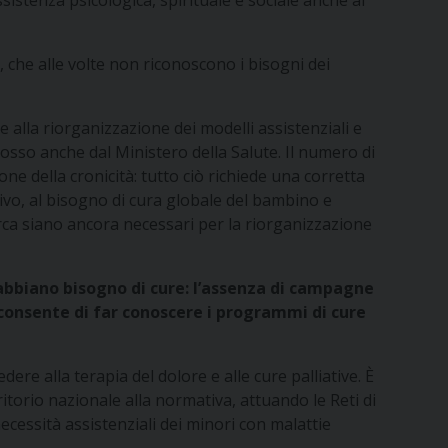
ssistenza psicologica, spirituale e sociale anche al
, che alle volte non riconoscono i bisogni dei
 alla riorganizzazione dei modelli assistenziali e
mosso anche dal Ministero della Salute. Il numero di
ne della cronicità: tutto ciò richiede una corretta
tivo, al bisogno di cura globale del bambino e
erca siano ancora necessari per la riorganizzazione
 abbiano bisogno di cure: l’assenza di campagne
on consente di far conoscere i programmi di cure
dere alla terapia del dolore e alle cure palliative. È
itorio nazionale alla normativa, attuando le Reti di
necessità assistenziali dei minori con malattie