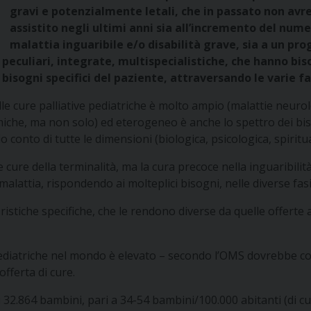
gravi e potenzialmente letali, che in passato non avreb
assistito negli ultimi anni sia all’incremento del num
malattia inguaribile e/o disabilità grave, sia a un pr
re peculiari, integrate, multispecialistiche, che hanno bi
isogni specifici del paziente, attraversando le varie fasi
lle cure palliative pediatriche è molto ampio (malattie neur
iche, ma non solo) ed eterogeneo è anche lo spettro dei bis
conto di tutte le dimensioni (biologica, psicologica, spiritua
e cure della terminalità, ma la cura precoce nella inguaribili
malattia, rispondendo ai molteplici bisogni, nelle diverse fasi 
istiche specifiche, che le rendono diverse da quelle offerte al
e pediatriche nel mondo è elevato – secondo l’OMS dovrebbe coi
fferta di cure.
 e i 32.864 bambini, pari a 34-54 bambini/100.000 abitanti (di 