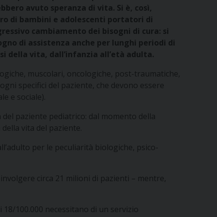
bero avuto speranza di vita. Si è, così,
ero di bambini e adolescenti portatori di
ogressivo cambiamento dei bisogni di cura: si
sogno di assistenza anche per lunghi periodi di
 della vita, dall’infanzia all’età adulta.
ologiche, muscolari, oncologiche, post-traumatiche,
ogni specifici del paziente, che devono essere
le e sociale).
tà del paziente pediatrico: dal momento della
della vita del paziente.
l’adulto per le peculiarità biologiche, psico-
nvolgere circa 21 milioni di pazienti – mentre,
cui 18/100.000 necessitano di un servizio