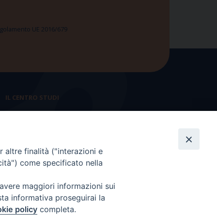
 Regolamento UE 2016/679
IL CENTRO STUDI
La nostra storia
Statuto
altre finalità ("interazioni e
Presidenza e ufficio presidenza
cità") come specificato nella
Consiglio scientifico
 avere maggiori informazioni sui
Coordinamento nazionale
sta informativa proseguirai la
kie policy
completa.