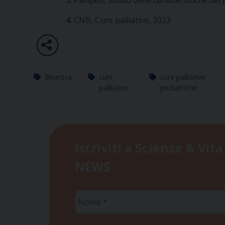
Palliped, Studio delle caratteristiche dei 
CNB, Cure palliative, 2023
Bioetica
cure
cure palliative
palliative
pediatriche
Iscriviti a Scienza & Vita
NEWS
Nome
*