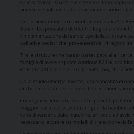
specializzato). Dai dati emerge che il fabbisogno di 
per le cure palliative offerte ai bambini sono solam
Uno studio pubblicato recentemente su
Italian Jou
Benini, Responsabile del Centro Regionale Veneto di 
l’implementazione dei servizi specialistici di cure pa
palliative pediatriche, provenienti da 14 regioni ita
Tra le strutture che hanno partecipato alla ricerca s
famiglia di avere risposte continue h24 ai loro biso
dalle ore 08:00 alle ore 16:00; risulta, poi, che 2 de
Dallo studio emerge, inoltre, una mancanza di operato
anche emersa una mancanza di formazione specifica,
Come già evidenziato, non tutti i pazienti pediatric
maggior parte dell’assistenza riguarda bambini sotto
volte dipendenti dalle macchine, arrivano ad avvicin
necessario lavorare su modelli di transizione dall’et