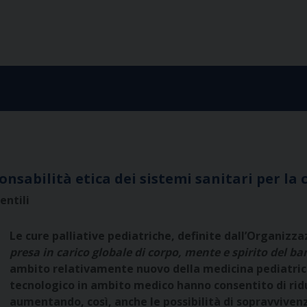
onsabilità etica dei sistemi sanitari per la
entili
Le cure palliative pediatriche, definite dall’Organizz
presa in carico globale di corpo, mente e spirito del b
ambito relativamente nuovo della medicina pediatrica: 
tecnologico in ambito medico hanno consentito di ridu
aumentando, così, anche le possibilità di sopravvivenz