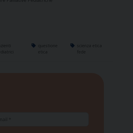
ure Palliative Pediatriche
zienti
questione
scienza etica
diatrici
etica
fede
ail