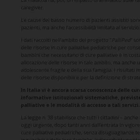
La malattia ha, poi, un impatto drammatico sulle fami
caregiver.
Le cause del basso numero di pazienti assistiti sono
pazienti, ma anche l’accessibilità limitata al servizi
I dati raccolti nell’ambito del progetto “
PalliPed
” so
delle risorse in cure palliative pediatriche per co
bambini che necessitano di cure palliative è in cost
allocazione delle risorse in tale ambito, ma anche 
adolescente fragile e della sua famiglia. I risulta
delle risorse disponibili e per la definizione di str
In Italia vi è ancora scarsa conoscenza delle c
informative istituzionali sistematiche, previste,
palliative e le modalità di accesso a tali servizi.
La legge n. 38 stabilisce che tutti i cittadini – anch
oggi urgente, dopo tanti anni dall’entrata in vigor
cure palliative pediatriche, senza disuguaglianze ter