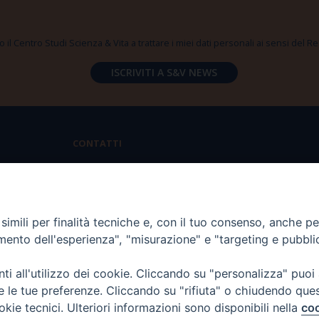
 il Centro Studi Scienza & Vita a trattare i miei dati personali ai sensi del
CONTATTI
Via Aurelia 796 | 00165 Roma
(+39) 06.6819.2554
imili per finalità tecniche e, con il tuo consenso, anche per 
segreteria@scienzaevita.org
amento dell'esperienza", "misurazione" e "targeting e pubbli
i all'utilizzo dei cookie. Cliccando su "personalizza" puoi
re le tue preferenze. Cliccando su "rifiuta" o chiudendo que
okie tecnici. Ulteriori informazioni sono disponibili nella
coo