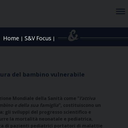
Home
S&V Focus
|
|
 cura del bambino vulnerabile
azione Mondiale della Sanità come “
l’attiva
ambino e della sua famiglia
”, costituiscono un
gli sviluppi del progresso scientifico e
rre la mortalità neonatale e pediatrica,
a di pazienti pediatrici portatori di malattie