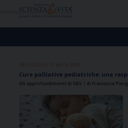
Skip
to
content
S&V FOCUS | 17 aprile 2024
Cure palliative pediatriche: una resp
Gli approfondimenti di S&V | di Francesca Pierg