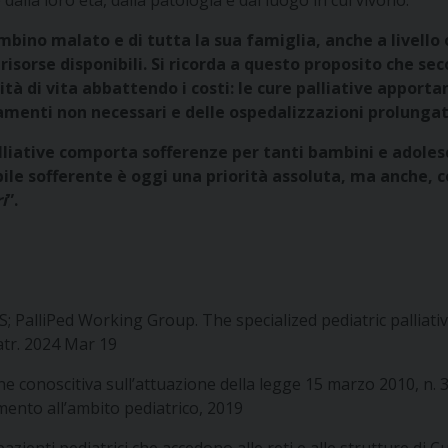
dalla loro età, dalla patologia e dal luogo in cui vivono.
bambino malato e di tutta la sua famiglia, anche a livello
risorse disponibili. Si ricorda a questo proposito che sec
tà di vita abbattendo i costi: le cure palliative apporta
tamenti non necessari e delle ospedalizzazioni prolunga
lliative comporta sofferenze per tanti bambini e adolesc
bile sofferente è oggi una priorità assoluta, ma anche, 
i
”.
; PalliPed Working Group. The specialized pediatric palliative
iatr. 2024 Mar 19
e conoscitiva sull’attuazione della legge 15 marzo 2010, n. 38,
imento all’ambito pediatrico, 2019