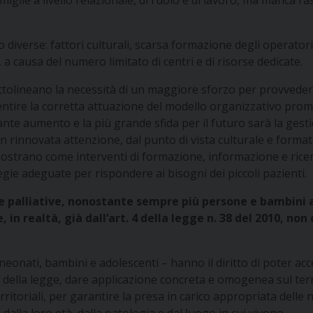
glie a livello relazionale, di ruolo e di lavoro, ma manca l’a
 diverse: fattori culturali, scarsa formazione degli operatori
o, a causa del numero limitato di centri e di risorse dedicate.
ttolineano la necessità di un maggiore sforzo per provvedere
nsentire la corretta attuazione del modello organizzativo pro
ante aumento e la più grande sfida per il futuro sarà la gestio
un rinnovata attenzione, dal punto di vista culturale e forma
ti mostrano come interventi di formazione, informazione e ric
ategie adeguate per rispondere ai bisogni dei piccoli pazienti.
ure palliative, nonostante sempre più persone e bambini
 in realtà, già dall’art. 4 della legge n. 38 del 2010, n
e neonati, bambini e adolescenti – hanno il diritto di poter acce
e della legge, dare applicazione concreta e omogenea sul terr
ritoriali, per garantire la presa in carico appropriata delle 