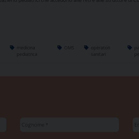
pazienti pediatrici che accedono alle reti e alle strutture di C
medicina
OMS
operatori
pa
pediatrica
sanitari
pe
Cognome
Em
*
*