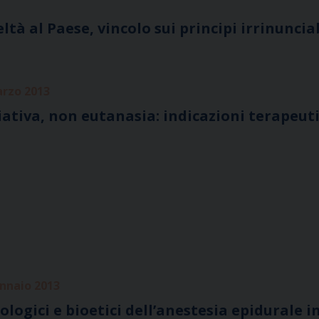
ltà al Paese, vincolo sui principi irrinunciab
arzo 2013
iativa, non eutanasia: indicazioni terapeut
ennaio 2013
logici e bioetici dell’anestesia epidurale i