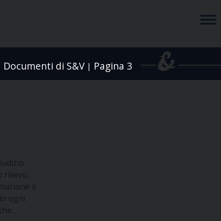
Documenti di S&V
Pagina 3
|
|
iudizio
 rilievo,
rmazione il
in ogni
nche…