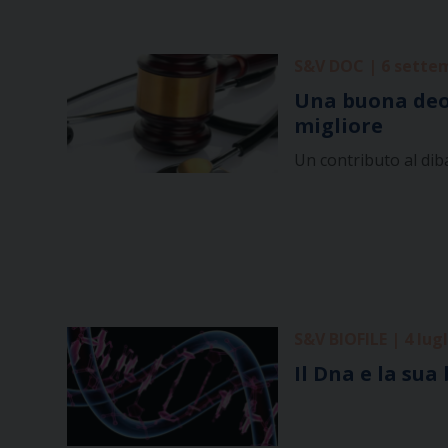
S&V DOC | 6 sette
Una buona deon
migliore
Un contributo al diba
S&V BIOFILE | 4 lug
Il Dna e la sua 