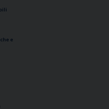
ili
iche e
n