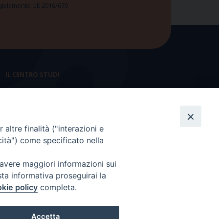
 Regolamento UE 2016/679
IL CENTRO STUDI
La nostra storia
Statuto
altre finalità ("interazioni e
Presidenza e ufficio presidenza
cità") come specificato nella
Consiglio scientifico
 avere maggiori informazioni sui
Coordinamento nazionale
sta informativa proseguirai la
kie policy
completa.
Accetta