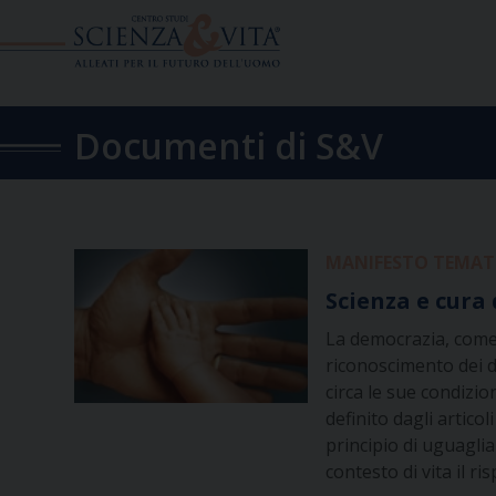
Skip
to
content
Documenti di S&V
MANIFESTO TEMATI
Scienza e cura
La democrazia, come 
riconoscimento dei di
circa le sue condizion
definito dagli articol
principio di uguagli
contesto di vita il r