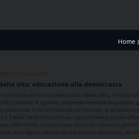
Home
CO | 25 marzo 2011
 della vita: educazione alla democrazia
concezione politico-sociale e come ideale etico, si fonda sul
ritti inviolabili di ognuno, indipendentemente da qualsiasi g
i esistenziali. Il che corrisponde all'impianto, di straordinario
i 2 e 3 della Carta costituzionale, i quali fondano su tale affe
anza, sollecitando all'assunzione dei doveri necessari perché 
ispetto della dignità umana non sia soltanto dichiarato, ma a