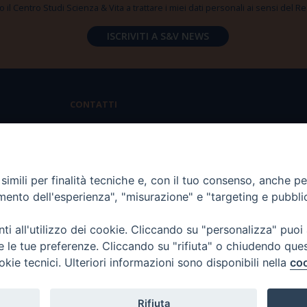
 il Centro Studi Scienza & Vita a trattare i miei dati personali ai sensi del
CONTATTI
Via Aurelia 796 | 00165 Roma
(+39) 06.6819.2554
imili per finalità tecniche e, con il tuo consenso, anche per 
segreteria@scienzaevita.org
amento dell'esperienza", "misurazione" e "targeting e pubbli
i all'utilizzo dei cookie. Cliccando su "personalizza" puoi
re le tue preferenze. Cliccando su "rifiuta" o chiudendo que
okie tecnici. Ulteriori informazioni sono disponibili nella
coo
Rifiuta