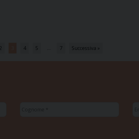
2
3
4
5
…
7
Successiva »
Cognome
Em
*
*