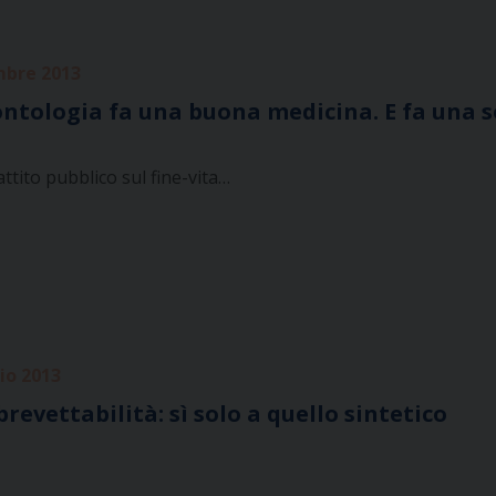
mbre 2013
tologia fa una buona medicina. E fa una s
ttito pubblico sul fine-vita…
lio 2013
brevettabilità: sì solo a quello sintetico